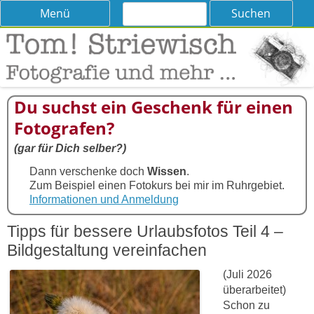
Suchen
Skip
Menü
nach:
to
content
Tom! Striewisch – Fotografieren
Tipps und Tricks und Meinungen zur Fotografie
lernen
Du suchst ein Geschenk für einen
Fotografen?
(gar für Dich selber?)
Dann verschenke doch
Wissen
.
Zum Beispiel einen Fotokurs bei mir im Ruhrgebiet.
Informationen und Anmeldung
Tipps für bessere Urlaubsfotos Teil 4 –
Bildgestaltung vereinfachen
(Juli 2026
überarbeitet)
Schon zu