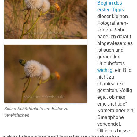
Beginn des
ersten Tipps
dieser kleinen
Fotografieren-
lernen-Reihe
habe ich darauf
hingewiesen: es
ist auch und
gerade für
Urlaubsfotos
wichtig
, ein Bild
nicht zu
chaotisch zu
gestalten. Völlig
egal, ob man
eine „richtige“
Kleine Schärfentiefe um Bilder zu
Kamera oder ein
vereinfachen
Smartphone
verwendet.
Oft ist es besser,