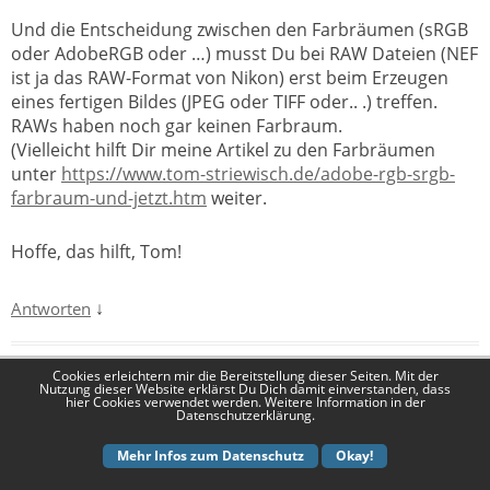
Und die Entscheidung zwischen den Farbräumen (sRGB
oder AdobeRGB oder …) musst Du bei RAW Dateien (NEF
ist ja das RAW-Format von Nikon) erst beim Erzeugen
eines fertigen Bildes (JPEG oder TIFF oder.. .) treffen.
RAWs haben noch gar keinen Farbraum.
(Vielleicht hilft Dir meine Artikel zu den Farbräumen
unter
https://www.tom-striewisch.de/adobe-rgb-srgb-
farbraum-und-jetzt.htm
weiter.
Hoffe, das hilft, Tom!
↓
Antworten
Pingback:
Fotografie im Urlaub — Drei Artikel
Cookies erleichtern mir die Bereitstellung dieser Seiten. Mit der
Nutzung dieser Website erklärst Du Dich damit einverstanden, dass
hier Cookies verwendet werden. Weitere Information in der
überarbeitet
Datenschutzerklärung.
Mehr Infos zum Datenschutz
Okay!
Pingback:
Tipps zur Urlaubsfotografie (4 & 5 & 6)