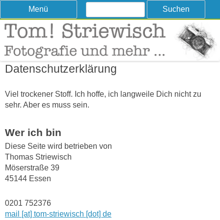
Suchen
Skip
Menü
nach:
to
content
Tom! Striewisch – Fotografieren
Tipps und Tricks und Meinungen zur Fotografie
lernen
Datenschutzerklärung
Viel trockener Stoff. Ich hoffe, ich langweile Dich nicht zu
sehr. Aber es muss sein.
Wer ich bin
Diese Seite wird betrieben von
Thomas Striewisch
Möserstraße 39
45144 Essen
0201 752376
mail [at] tom-striewisch [dot] de