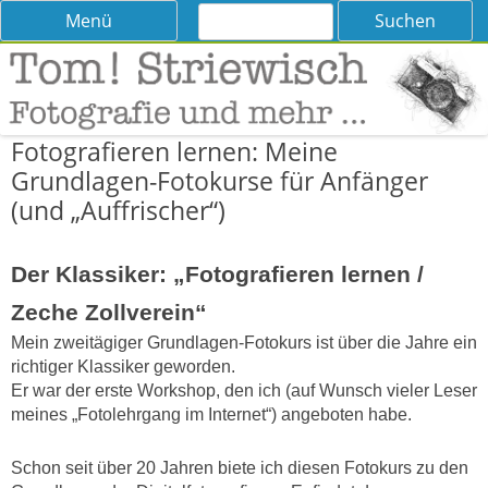
Suchen
Skip
Menü
nach:
to
content
Tom! Striewisch – Fotografieren
Tipps und Tricks und Meinungen zur Fotografie
lernen
Fotografieren lernen: Meine
Grundlagen-Fotokurse für Anfänger
(und „Auffrischer“)
Der Klassiker: „Fotografieren lernen /
Zeche Zollverein“
Mein zweitägiger Grundlagen-Fotokurs ist über die Jahre ein
richtiger Klassiker geworden.
Er war der erste Workshop, den ich (auf Wunsch vieler Leser
meines „Fotolehrgang im Internet“) angeboten habe.
Schon seit über 20 Jahren biete ich diesen Fotokurs zu den