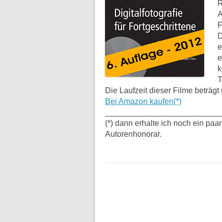
R
A
F
D
e
e
k
T
Die Laufzeit dieser Filme beträgt
Bei Amazon kaufen(*)
__________________________
(*) dann erhalte ich noch ein paa
Autorenhonorar.