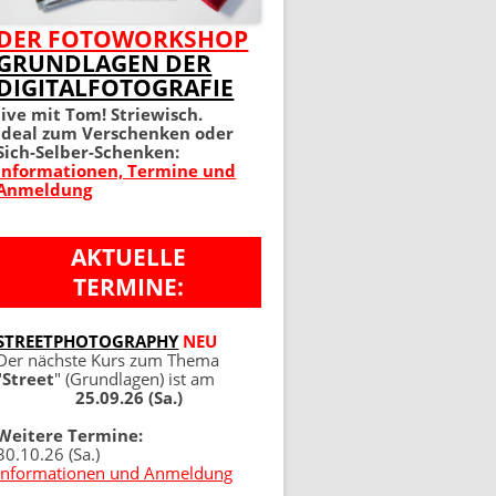
MEIN PERFEKTES FOTO 2.
DER FOTOWORKSHOP
GRUNDLAGEN DER
AUFLAGE
DIGITALFOTOGRAFIE
100 TIPPS UND TRICKS 4.
live mit Tom! Striewisch.
Ideal zum Verschenken oder
AUFLAGE
Sich-Selber-Schenken:
Informationen, Termine und
Anmeldung
AKTUELLE
TERMINE:
NG
STREETPHOTOGRAPHY
NEU
Der nächste Kurs zum Thema
"
Street
" (Grundlagen) ist am
25.09.26 (Sa.)
Weitere Termine:
30.10.26 (Sa.)
Informationen und Anmeldung