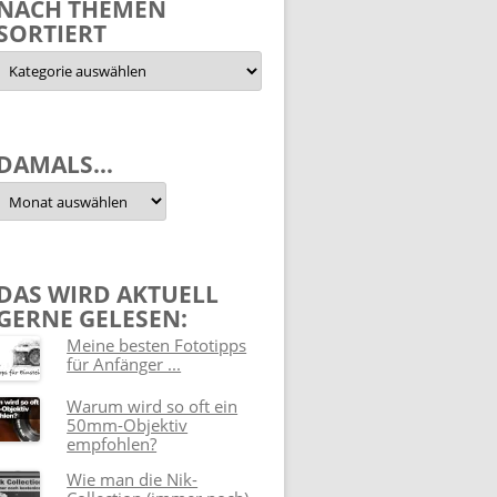
NACH THEMEN
SORTIERT
Nach
Themen
sortiert
DAMALS…
Damals…
DAS WIRD AKTUELL
GERNE GELESEN:
Meine besten Fototipps
für Anfänger ...
Warum wird so oft ein
50mm-Objektiv
empfohlen?
Wie man die Nik-