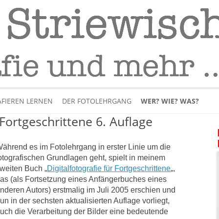
Fotografie
– Fotografieren lernen
Skip
to
FIEREN LERNEN
DER FOTOLEHRGANG
WER? WIE? WAS?
content
 Fortgeschrittene 6. Auflage
ÜBER MICH
ährend es im Fotolehrgang in erster Linie um die
BÜCHER
otografischen Grundlagen geht, spielt in meinem
weiten Buch „
Digitalfotografie für Fortgeschrittene
„,
PANORAMAFOTOGRAFI
as (als Fortsetzung eines Anfängerbuches eines
nderen Autors) erstmalig im Juli 2005 erschien und
VIDEOS UND LEHRFILME
un in der sechsten aktualisierten Auflage vorliegt,
uch die Verarbeitung der Bilder eine bedeutende
IM INTERNET