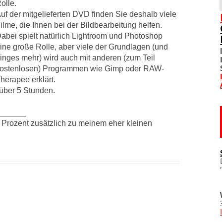
olle.
uf der mitgelieferten DVD finden Sie deshalb viele
SOZIALE NETZWERKE
ilme, die Ihnen bei der Bildbearbeitung helfen.
abei spielt natürlich Lightroom und Photoshop
DIVERSES
ine große Rolle, aber viele der Grundlagen (und
inges mehr) wird auch mit anderen (zum Teil
TOM! UNTERSTÜTZEN
ostenlosen) Programmen wie Gimp oder RAW-
herapee erklärt.
WO IST TOM?
 über 5 Stunden.
IMPRESSUM
______
r Prozent zusätzlich zu meinem eher kleinen
DATENSCHUTZERKLÄRU