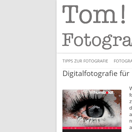
Tipps und Tricks und Meinungen zur 
Tom! Striewisch 
TIPPS ZUR FOTOGRAFIE
FOTOGRA
Digitalfotografie für
W
f
z
d
a
n
a