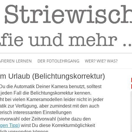
Fotografie
– Fotografieren lernen
Skip
to
FIEREN LERNEN
DER FOTOLEHRGANG
WER? WIE? WAS?
content
im Urlaub (Belichtungskorrektur)
ÜBER MICH
u die Automatik Deiner Kamera benutzt, solltest
BÜCHER
 jeden Fall die Belichtungskorrektur kennen.
eht bei vielen Kameramodellen leider nicht in jeder
PANORAMAFOTOGRAFI
tik zur Verfügung, aber zumindest mit den auch
terisch interessanten Einstellungen
VIDEOS UND LEHRFILME
nvorwahl oder Zeitvorwahl (siehe dazu den
igen Tipp)
wirst Du diese Korrekturmöglichkeit
IM INTERNET
lich verwenden können.