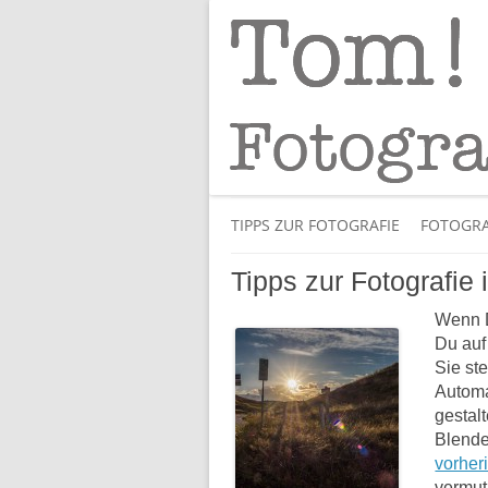
Tipps und Tricks und Meinungen zur 
Tom! Striewisch 
TIPPS ZUR FOTOGRAFIE
FOTOGRA
Tipps zur Fotografie 
Wenn D
Du auf
Sie st
Automa
gestal
Blende
vorher
vermut