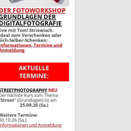
MEIN PERFEKTES FOTO 2.
DER FOTOWORKSHOP
GRUNDLAGEN DER
AUFLAGE
DIGITALFOTOGRAFIE
100 TIPPS UND TRICKS 4.
live mit Tom! Striewisch.
Ideal zum Verschenken oder
AUFLAGE
Sich-Selber-Schenken:
Informationen, Termine und
Anmeldung
AKTUELLE
TERMINE:
NG
STREETPHOTOGRAPHY
NEU
Der nächste Kurs zum Thema
"
Street
" (Grundlagen) ist am
25.09.26 (Sa.)
Weitere Termine:
30.10.26 (Sa.)
Informationen und Anmeldung