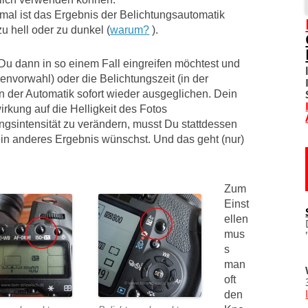
al ist das Ergebnis der Belichtungsautomatik
SOZIALE NETZWERKE
zu hell oder zu dunkel (
warum?
).
DIVERSES
u dann in so einem Fall eingreifen möchtest und
envorwahl) oder die Belichtungszeit (in der
TOM! UNTERSTÜTZEN
on der Automatik sofort wieder ausgeglichen. Dein
irkung auf die Helligkeit des Fotos
WO IST TOM?
ngsintensität zu verändern, musst Du stattdessen
ein anderes Ergebnis wünschst. Und das geht (nur)
IMPRESSUM
DATENSCHUTZERKLÄRU
Zum
Einst
ellen
mus
s
man
oft
den