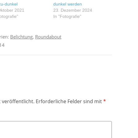
-zu-dunkel
dunkel werden
Oktober 2021
23. Dezember 2024
otografie"
In "Fotografie"
rien:
Belichtung
,
Roundabout
014
 veröffentlicht.
Erforderliche Felder sind mit
*