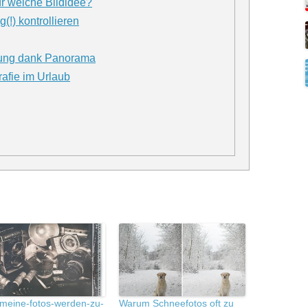
ür welche Bildidee?
g(!) kontrollieren
ltung dank Panorama
rafie im Urlaub
e-meine-fotos-werden-zu-
Warum Schneefotos oft zu