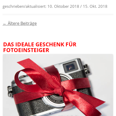
geschrieben/aktualisiert:
10. Oktober 2018
/ 15. Okt. 2018
Beitragsnavigation
←
Ältere Beiträge
DAS IDEALE GESCHENK FÜR
FOTOEINSTEIGER