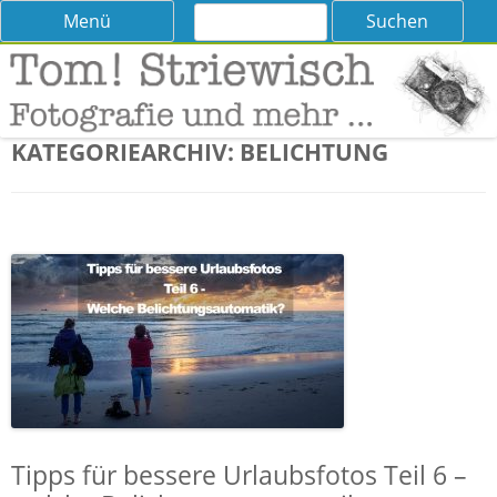
Suchen
Skip
Menü
nach:
to
content
Tom! Striewisch – Fotografieren
Tipps und Tricks und Meinungen zur Fotografie
lernen
KATEGORIEARCHIV:
BELICHTUNG
Tipps für bessere Urlaubsfotos Teil 6 –