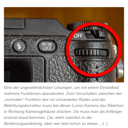
Eine der ungewöhnlichsten Lösungen, um mit einem Einstellrad
mehrere Funktionen abzudecken. Zum Umschalten zwischen der
„normalen“ Funktion des rot umrandeten Rades und der
Belichtungskorrektur muss bei dieser Lumix-Kamera das Rädchen
in Richtung Kameragehäuse drücken. Da muss man als Anfänger
erstmal drauf kommen. (Ja, steht natürlich In der
Bedienungsanleitung, aber wer liest schon so etwas. ;-). )