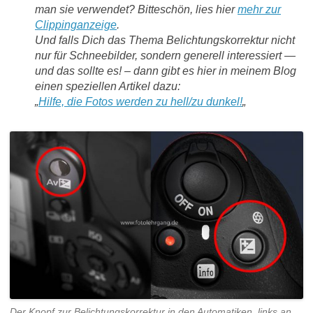
man sie verwendet? Bitteschön, lies hier
mehr zur
Clippinganzeige
.
Und falls Dich das Thema Belichtungskorrektur nicht
nur für Schneebilder, sondern generell interessiert —
und das sollte es! – dann gibt es hier in meinem Blog
einen speziellen Artikel dazu:
„
Hilfe, die Fotos werden zu hell/zu dunkel!
„
Der Knopf zur Belichtungskorrektur in den Automatiken, links an