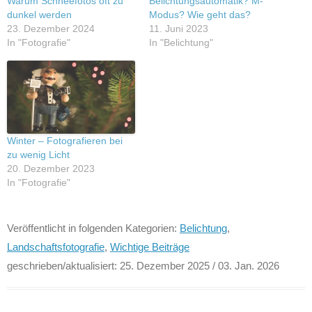
Warum Schneefotos oft zu
Belichtungsautomatik? M-
dunkel werden
Modus? Wie geht das?
23. Dezember 2024
11. Juni 2023
In "Fotografie"
In "Belichtung"
Winter – Fotografieren bei
zu wenig Licht
20. Dezember 2023
In "Fotografie"
Veröffentlicht in folgenden Kategorien:
Belichtung
,
Landschaftsfotografie
,
Wichtige Beiträge
geschrieben/aktualisiert:
25. Dezember 2025
/ 03. Jan. 2026