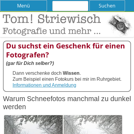
Suchen
Skip
Menü
nach:
to
content
Tom! Striewisch – Fotografieren
Tipps und Tricks und Meinungen zur Fotografie
lernen
Du suchst ein Geschenk für einen
Fotografen?
(gar für Dich selber?)
Dann verschenke doch
Wissen
.
Zum Beispiel einen Fotokurs bei mir im Ruhrgebiet.
Informationen und Anmeldung
Warum Schneefotos manchmal zu dunkel
werden