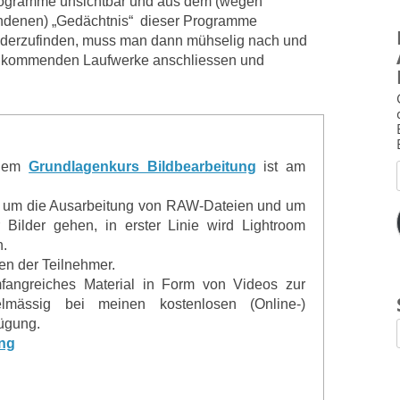
Programme unsichtbar und aus dem (wegen
andenen) „Gedächtnis“ dieser Programme
derzufinden, muss man dann mühselig nach und
e kommenden Laufwerke anschliessen und
inem
Grundlagenkurs Bildbearbeitung
ist am
 um die Ausarbeitung von RAW-Dateien und um
 Bilder gehen, in erster Linie wird Lightroom
n.
gen der Teilnehmer.
mfangreiches Material in Form von Videos zur
lmässig bei meinen kostenlosen (Online-)
fügung.
ng
.