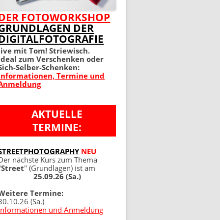
MEIN PERFEKTES FOTO 2.
DER FOTOWORKSHOP
GRUNDLAGEN DER
AUFLAGE
DIGITALFOTOGRAFIE
100 TIPPS UND TRICKS 4.
live mit Tom! Striewisch.
Ideal zum Verschenken oder
AUFLAGE
Sich-Selber-Schenken:
Informationen, Termine und
Anmeldung
AKTUELLE
TERMINE:
NG
STREETPHOTOGRAPHY
NEU
Der nächste Kurs zum Thema
"
Street
" (Grundlagen) ist am
25.09.26 (Sa.)
Weitere Termine:
30.10.26 (Sa.)
Informationen und Anmeldung