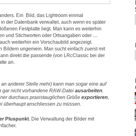
anders. Ein Bild, das Lightroom einmal
n in der Datenbank verwaltet, auch wenn es später
loßenen Festplatte liegt. Man kann es weiterhin
ien und Stichworten oder Ortsangaben oder …
uch weiterhin ein Vorschaubild angezeigt.
on Bildern ungemein. Man sucht einfach zuerst mit
dann direkt die passende (von LRcClassic bei der
tte an.
 an anderer Stelle mehr) kann man sogar eine auf
n gar nicht vorhandene RAW-Datei
ausarbeiten
.
iner durchaus praxistauglichen Größe
exportieren
,
ei überhaupt anschliessen zu müssen.
ter Pluspunkt
. Die Verwaltung der Bilder mit
nfacher.