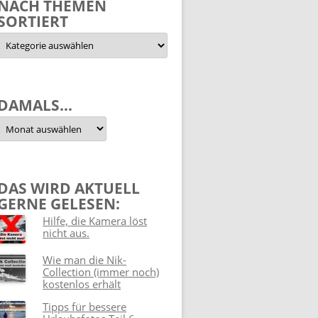
NACH THEMEN
SORTIERT
Nach
Themen
sortiert
DAMALS…
Damals…
DAS WIRD AKTUELL
GERNE GELESEN:
Hilfe, die Kamera löst
nicht aus.
Wie man die Nik-
Collection (immer noch)
kostenlos erhält
Tipps für bessere