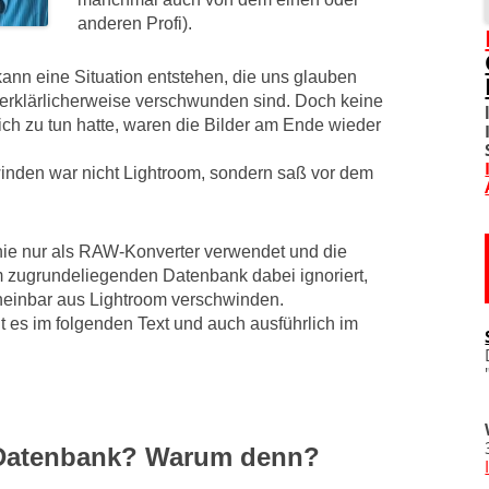
anderen Profi).
SOZIALE NETZWERKE
kann eine Situation entstehen, die uns glauben
DIVERSES
unerklärlicherweise verschwunden sind. Doch keine
 ich zu tun hatte, waren die Bilder am Ende wieder
TOM! UNTERSTÜTZEN
inden war nicht Lightroom, sondern saß vor dem
WO IST TOM?
IMPRESSUM
nie nur als RAW-Konverter verwendet und die
 zugrundeliegenden Datenbank dabei ignoriert,
DATENSCHUTZERKLÄRU
cheinbar aus Lightroom verschwinden.
t es im folgenden Text und auch ausführlich im
 Datenbank? Warum denn?