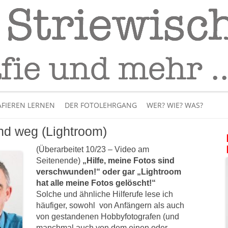
Fotografie
– Fotografieren lernen
Skip
to
FIEREN LERNEN
DER FOTOLEHRGANG
WER? WIE? WAS?
content
ind weg (Lightroom)
ÜBER MICH
(Überarbeitet 10/23 – Video am
BÜCHER
Seitenende)
„Hilfe, meine Fotos sind
verschwunden!“ oder gar „Lightroom
PANORAMAFOTOGRAFI
hat alle meine Fotos gelöscht!“
Solche und ähnliche Hilferufe lese ich
VIDEOS UND LEHRFILME
häufiger, sowohl von Anfängern als auch
von gestandenen Hobbyfotografen (und
IM INTERNET
manchmal auch von dem einen oder