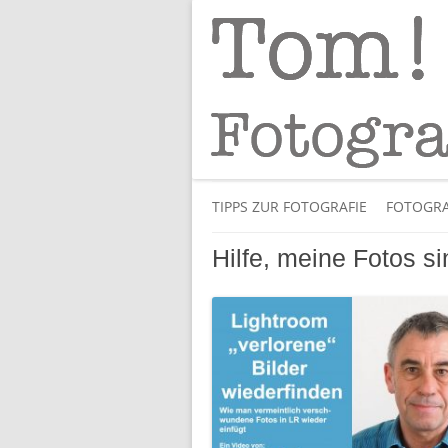
Tipps und Tricks und Meinungen zur 
Tom! Striewisch 
TIPPS ZUR FOTOGRAFIE
FOTOGRA
Hilfe, meine Fotos s