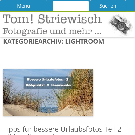
Suchen
Skip
Menü
nach:
to
content
Tom! Striewisch – Fotografieren
Tipps und Tricks und Meinungen zur Fotografie
lernen
KATEGORIEARCHIV:
LIGHTROOM
Tipps für bessere Urlaubsfotos Teil 2 –