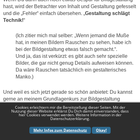
hast, wird der Betrachter von Inhalt und Gestaltung gefesselt
und die „Fehler“ einfach übersehen. „
Gestaltung schlägt
Technik!
“
(Ich zitier mich mal selber: „Wenn jemand die Muße
hat, in meinen Bildern Rauschen zu sehen, habe ich
bei der Bildgestaltung etwas falsch gemacht.“.
Und ja, das ist verkürzt: es gibt auch sehr spezielle
Bilder, die gar nicht genug Details aufweisen können.
Da wäre Rauschen tatsächlich ein gestalterisches
Manko.)
Und weil es sich jetzt gerade so schön anbietet: Du kannst
gerne an meinem Grundlagenkurs zur Bildgestaltung
teilnehmen.
https://www.fotoschule-
Cookies erleichtern mir die Bereitstellung dieser Seiten. Mit der
Nutzung dieser Website erklärst Du Dich damit einverstanden, dass
ruhr.de/Bildgestaltungsworkshop_1.php
hier Cookies verwendet werden. Weitere Information in der
Datenschutzerklärung.
Mehr Infos zum Datenschutz
Okay!
Kurzer Einschub