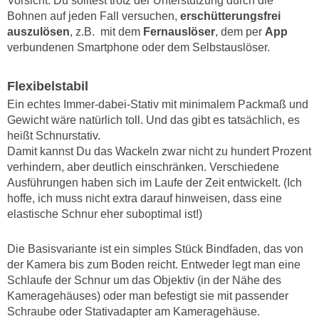
Vorsicht: Du solltest trotz der Unterstützung durch die
Bohnen auf jeden Fall versuchen,
erschütterungsfrei
auszulösen
, z.B.
mit dem
Fernauslöser
, dem per
App
verbundenen Smartphone oder dem Selbstauslöser.
Flexibelstabil
Ein echtes Immer-dabei-Stativ mit minimalem Packmaß und
Gewicht wäre natürlich toll. Und das gibt es tatsächlich, es
heißt Schnurstativ.
Damit kannst Du das Wackeln zwar nicht zu hundert Prozent
verhindern, aber deutlich einschränken. Verschiedene
Ausführungen haben sich im Laufe der Zeit entwickelt. (Ich
hoffe, ich muss nicht extra darauf hinweisen, dass eine
elastische Schnur eher suboptimal ist!)
Die Basisvariante ist ein simples Stück Bindfaden, das von
der Kamera bis zum Boden reicht. Entweder legt man eine
Schlaufe der Schnur um das Objektiv (in der Nähe des
Kameragehäuses) oder man befestigt sie mit passender
Schraube oder Stativadapter am Kameragehäuse.