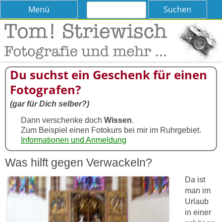
Suchen
Skip
Menü
nach:
to
content
Tom! Striewisch – Fotografieren
Tipps und Tricks und Meinungen zur Fotografie
lernen
Du suchst ein Geschenk für einen
Fotografen?
(gar für Dich selber?)
Dann verschenke doch
Wissen
.
Zum Beispiel einen Fotokurs bei mir im Ruhrgebiet.
Informationen und Anmeldung
Was hilft gegen Verwackeln?
Da ist
man im
Urlaub
in einer