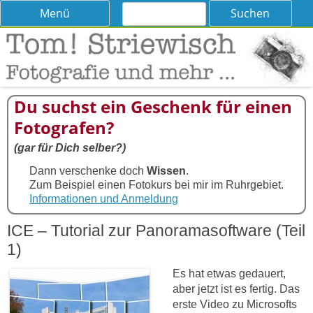
Suchen
Skip
Menü
nach:
to
content
Tom! Striewisch – Fotografieren
Tipps und Tricks und Meinungen zur Fotografie
lernen
Du suchst ein Geschenk für einen
Fotografen?
(gar für Dich selber?)
Dann verschenke doch
Wissen
.
Zum Beispiel einen Fotokurs bei mir im Ruhrgebiet.
Informationen und Anmeldung
ICE – Tutorial zur Panoramasoftware (Teil
1)
Es hat etwas gedauert,
aber jetzt ist es fertig. Das
erste Video zu Microsofts