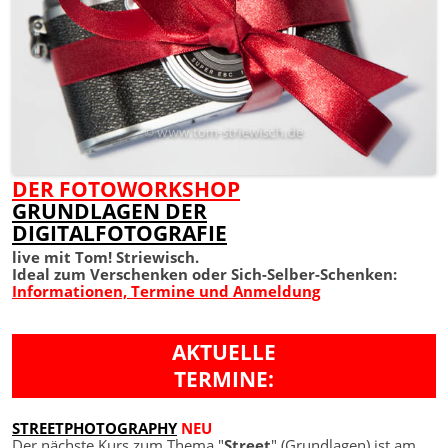
DER FOTOWORKSHOP
GRUNDLAGEN DER
DIGITALFOTOGRAFIE
live mit Tom! Striewisch.
Ideal zum Verschenken oder Sich-Selber-Schenken:
Informationen, Termine und Anmeldung
AKTUELLE
TERMINE:
STREETPHOTOGRAPHY
NEU
Der nächste Kurs zum Thema "
Street
" (Grundlagen) ist am