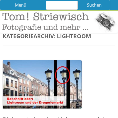
Suchen
Skip
Menü
nach:
to
content
Tom! Striewisch – Fotografieren
Tipps und Tricks und Meinungen zur Fotografie
lernen
KATEGORIEARCHIV:
LIGHTROOM