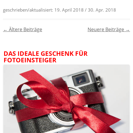
geschrieben/aktualisiert:
19. April 2018
/ 30. Apr. 2018
Beitragsnavigation
←
Ältere Beiträge
Neuere Beiträge
→
DAS IDEALE GESCHENK FÜR
FOTOEINSTEIGER