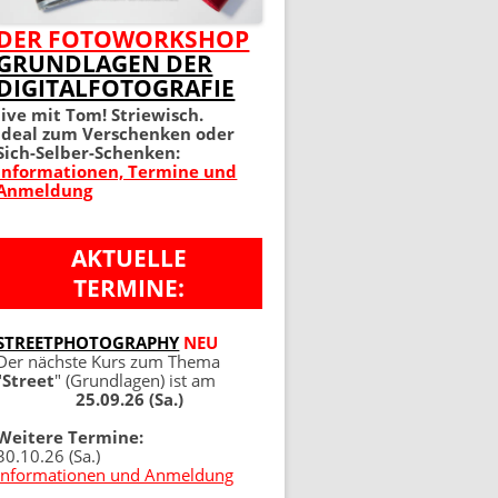
MEIN PERFEKTES FOTO 2.
DER FOTOWORKSHOP
GRUNDLAGEN DER
AUFLAGE
DIGITALFOTOGRAFIE
100 TIPPS UND TRICKS 4.
live mit Tom! Striewisch.
Ideal zum Verschenken oder
AUFLAGE
Sich-Selber-Schenken:
Informationen, Termine und
Anmeldung
AKTUELLE
TERMINE:
NG
STREETPHOTOGRAPHY
NEU
Der nächste Kurs zum Thema
"
Street
" (Grundlagen) ist am
25.09.26 (Sa.)
Weitere Termine:
30.10.26 (Sa.)
Informationen und Anmeldung