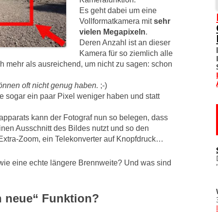
Es geht dabei um eine
SOZIALE NETZWERKE
Vollformatkamera mit
sehr
vielen Megapixeln
.
DIVERSES
Deren Anzahl ist an dieser
Kamera für so ziemlich alle
TOM! UNTERSTÜTZEN
ch mehr als ausreichend, um nicht zu sagen: schon
önnen oft nicht genug haben.
;-)
WO IST TOM?
sogar ein paar Pixel weniger haben und statt
IMPRESSUM
apparats kann der Fotograf nun so belegen, dass
inen Ausschnitt des Bildes nutzt und so den
DATENSCHUTZERKLÄRU
n Extra-Zoom, ein Telekonverter auf Knopfdruck…
e wie eine echte längere Brennweite? Und was sind
h neue“ Funktion?