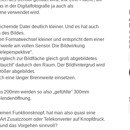
in der Digitalfotografie ja auch als
rne verwendet wird.
ichernde Datei deutlich kleiner. Und es hat auch
 des Bildes.
en Formatwechsel kleiner und entspricht dem einer
nweite am vollen Sensor. Die Bildwirkung
Teleperspektive“.
rgleich zur Bildfläche gleich groß abgebildetes
„staucht“ dadurch den Raum. Der Bildhintergrud wird
rößer abgebildet.
ch eine länger Brennweite einsetzen.
 aus 200mm werden so also „gefühlte“ 300mm
Blendenöffnung.
einen Funktionsknopf, hat man also quasi eine
 Art Zusatzzoom oder Telekonverter auf Knopfdruck.
g und das Vorgehen sinnvoll?