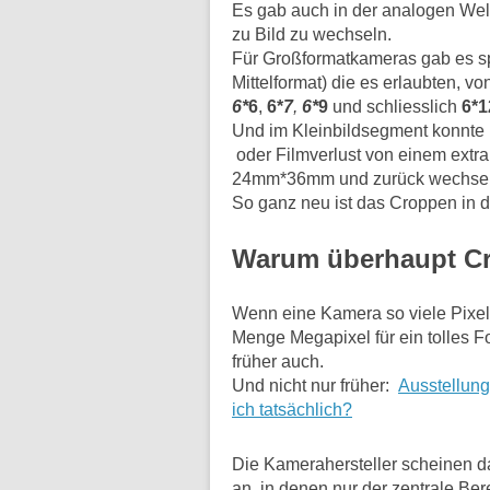
Es gab auch in der analogen Welt 
zu Bild zu wechseln.
Für Großformatkameras gab es spez
Mittelformat) die es erlaubten, v
6*
6
,
6*
7
,
6*
9
und schliesslich
6*1
Und im Kleinbildsegment konnte
oder Filmverlust von einem extra
24mm*36mm und zurück wechsel
So ganz neu ist das Croppen in d
Warum überhaupt C
Wenn eine Kamera so viele Pixel h
Menge Megapixel für ein tolles Fot
früher auch.
Und nicht nur früher:
Ausstellung
ich tatsächlich?
Die Kamerahersteller scheinen da
an, in denen nur der zentrale Ber