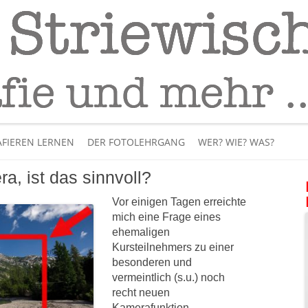
Fotografie
– Fotografieren lernen
Skip
to
FIEREN LERNEN
DER FOTOLEHRGANG
WER? WIE? WAS?
content
a, ist das sinnvoll?
ÜBER MICH
Vor einigen Tagen erreichte
BÜCHER
mich eine Frage eines
ehemaligen
PANORAMAFOTOGRAFI
Kursteilnehmers zu einer
besonderen und
VIDEOS UND LEHRFILME
vermeintlich (s.u.) noch
recht neuen
IM INTERNET
Kamerafunktion.