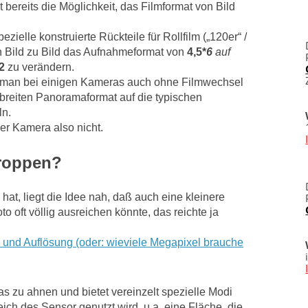
bereits die Möglichkeit, das Filmformat von Bild
ielle konstruierte Rückteile für Rollfilm („120er“ /
on Bild zu Bild das Aufnahmeformat von
4,5*
6
auf
2
zu verändern.
 man bei einigen Kameras auch ohne Filmwechsel
breiten Panoramaformat auf die typischen
n.
er Kamera also nicht.
roppen?
at, liegt die Idee nah, daß auch eine kleinere
o oft völlig ausreichen könnte, das reichte ja
 und Auflösung (oder: wieviele Megapixel brauche
s zu ahnen und bietet vereinzelt spezielle Modi
eich des Sensor genutzt wird, u.a. eine Fläche, die