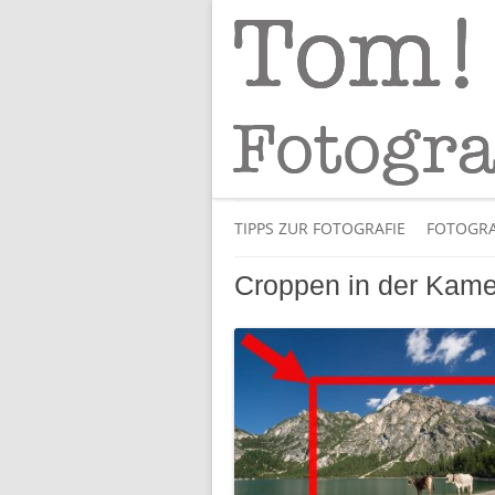
Tipps und Tricks und Meinungen zur 
Tom! Striewisch 
TIPPS ZUR FOTOGRAFIE
FOTOGRA
Croppen in der Kamer