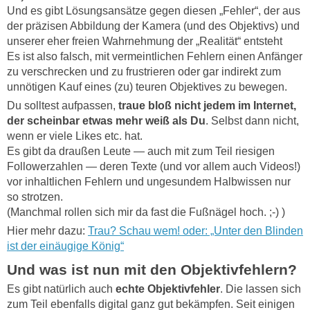
Und es gibt Lösungsansätze gegen diesen „Fehler“, der aus
der präzisen Abbildung der Kamera (und des Objektivs) und
unserer eher freien Wahrnehmung der „Realität“ entsteht
Es ist also falsch, mit vermeintlichen Fehlern einen Anfänger
zu verschrecken und zu frustrieren oder gar indirekt zum
unnötigen Kauf eines (zu) teuren Objektives zu bewegen.
Du solltest aufpassen,
traue bloß nicht jedem im Internet,
der scheinbar etwas mehr weiß als Du
. Selbst dann nicht,
wenn er viele Likes etc. hat.
Es gibt da draußen Leute — auch mit zum Teil riesigen
Followerzahlen — deren Texte (und vor allem auch Videos!)
vor inhaltlichen Fehlern und ungesundem Halbwissen nur
so strotzen.
(Manchmal rollen sich mir da fast die Fußnägel hoch. ;-) )
Hier mehr dazu:
Trau? Schau wem! oder: „Unter den Blinden
ist der einäugige König“
Und was ist nun mit den Objektivfehlern?
Es gibt natürlich auch
echte Objektivfehler
. Die lassen sich
zum Teil ebenfalls digital ganz gut bekämpfen. Seit einigen