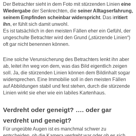
Der Betrachter sieht in dem Foto mit stürzenden Linien
eine
Wiedergabe
der Senkrechten, die
seiner Alltagserfahrung,
seinem Empfinden scheinbar widerspricht
. Das i
rritiert
ihn
, er fühlt sich damit unwohl.
Es ist tatsächlich in den meisten Fällen eher ein Gefühl, der
ungeschulte Betrachter wird den Grund („stürzende Linien“)
oft gar nicht benennen können.
Eine solche Verunsicherung des Betrachters lenkt ihn aber
ab, leitet ihn weg von dem, was das Bild eigentlich zeigen
soll. Ja, die stürzenden Linien können dem Bildinhalt sogar
widersprechen. Eine Immobilie soll in den meisten Fällen
auf Abbildungen stabil und fest stehen, durch die stürzende
Linien wirkt sie eher wie ein labiles Kartenhaus.
Verdreht oder geneigt? …. oder gar
verdreht und geneigt?
Für ungeübte Augen ist es manchmal schwer zu
entscheiden, ob die Kamera verdreht war oder ob es sich