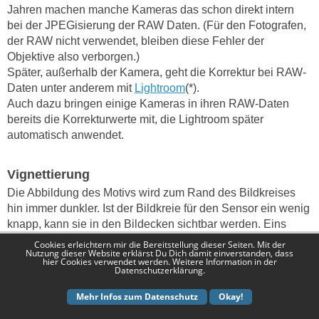
Jahren machen manche Kameras das schon direkt intern
bei der JPEGisierung der RAW Daten. (Für den Fotografen,
der RAW nicht verwendet, bleiben diese Fehler der
Objektive also verborgen.)
Später, außerhalb der Kamera, geht die Korrektur bei RAW-
Daten unter anderem mit
Lightroom
(*).
Auch dazu bringen einige Kameras in ihren RAW-Daten
bereits die Korrekturwerte mit, die Lightroom später
automatisch anwendet.
Vignettierung
Die Abbildung des Motivs wird zum Rand des Bildkreises
hin immer dunkler. Ist der Bildkreie für den Sensor ein wenig
knapp, kann sie in den Bildecken sichtbar werden. Eins
solche Vignettierung ist bei weit geöffneter Blende meist
Cookies erleichtern mir die Bereitstellung dieser Seiten. Mit der
Nutzung dieser Website erklärst Du Dich damit einverstanden, dass
stärker, abbinden hilft also dagegen.
hier Cookies verwendet werden. Weitere Information in der
Datenschutzerklärung.
Und in Lightroom und anderen Programmen lässt sich
dieser Fehler auch automatisch korrigieren.
Mehr Infos zum Datenschutz
Okay!
(Aus gestalterischen Gründen kann eine (schwache)