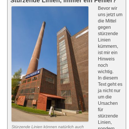
Stürzende Linien, immer ein Fehler?
Bevor wir
uns jetzt um
die Mittel
gegen
stürzende
Linien
kümmern,
ist mir ein
Hinweis
noch
wichtig.
In diesem
Text geht es
ja nicht nur
um die
Ursachen
für
stürzende
Linien,
Stürzende Linien können natürlich auch
sondern