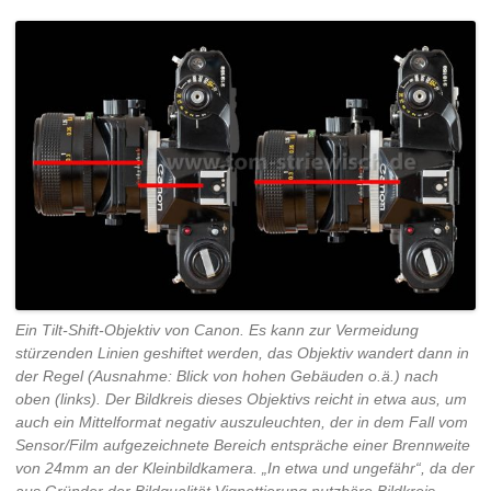
Ein Tilt-Shift-Objektiv von Canon. Es kann zur Vermeidung
stürzenden Linien geshiftet werden, das Objektiv wandert dann in
der Regel (Ausnahme: Blick von hohen Gebäuden o.ä.) nach
oben (links). Der Bildkreis dieses Objektivs reicht in etwa aus, um
auch ein Mittelformat negativ auszuleuchten, der in dem Fall vom
Sensor/Film aufgezeichnete Bereich entspräche einer Brennweite
von 24mm an der Kleinbildkamera. „In etwa und ungefähr“, da der