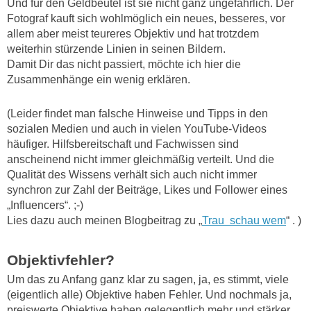
Und für den Geldbeutel ist sie nicht ganz ungefährlich. Der
Fotograf kauft sich wohlmöglich ein neues, besseres, vor
allem aber meist teureres Objektiv und hat trotzdem
weiterhin stürzende Linien in seinen Bildern.
Damit Dir das nicht passiert, möchte ich hier die
Zusammenhänge ein wenig erklären.
(Leider findet man falsche Hinweise und Tipps in den
sozialen Medien und auch in vielen YouTube-Videos
häufiger. Hilfsbereitschaft und Fachwissen sind
anscheinend nicht immer gleichmäßig verteilt. Und die
Qualität des Wissens verhält sich auch nicht immer
synchron zur Zahl der Beiträge, Likes und Follower eines
„Influencers“. ;-)
Lies dazu auch meinen Blogbeitrag zu „
Trau schau wem
“ . )
Objektivfehler?
Um das zu Anfang ganz klar zu sagen, ja, es stimmt, viele
(eigentlich alle) Objektive haben Fehler. Und nochmals ja,
preiswerte Objektive haben gelegentlich mehr und stärker