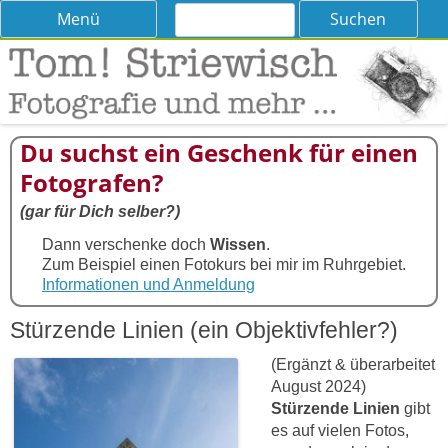
Suchen
Skip
Menü
nach:
to
content
Tom! Striewisch – Fotografieren
Tipps und Tricks und Meinungen zur Fotografie
lernen
Du suchst ein Geschenk für einen
Fotografen?
(gar für Dich selber?)
Dann verschenke doch
Wissen
.
Zum Beispiel einen Fotokurs bei mir im Ruhrgebiet.
Informationen und Anmeldung
Stürzende Linien (ein Objektivfehler?)
(Ergänzt & überarbeitet
August 2024)
Stürzende Linien
gibt
es auf vielen Fotos,