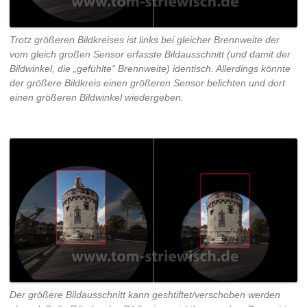
Trotz größeren Bildkreises ist links bei gleicher Brennweite der
vom gleich großen Sensor erfasste Bildausschnitt (und damit der
Bildwinkel, die „gefühlte“ Brennweite) identisch. Allerdings könnte
der größere Bildkreis einen größeren Sensor belichten und dort
einen größeren Bildwinkel wiedergeben.
Der größere Bildausschnitt kann geshtiftet/verschoben werden