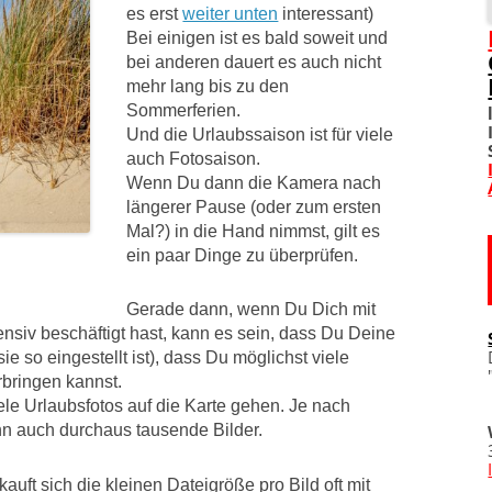
es erst
weiter unten
interessant)
Bei einigen ist es bald soweit und
SOZIALE NETZWERKE
bei anderen dauert es auch nicht
mehr lang bis zu den
DIVERSES
Sommerferien.
Und die Urlaubssaison ist für viele
TOM! UNTERSTÜTZEN
auch Fotosaison.
Wenn Du dann die Kamera nach
WO IST TOM?
längerer Pause (oder zum ersten
Mal?) in die Hand nimmst, gilt es
IMPRESSUM
ein paar Dinge zu überprüfen.
DATENSCHUTZERKLÄRU
Gerade dann, wenn Du Dich mit
tensiv beschäftigt hast, kann es sein, dass Du Deine
ie so eingestellt ist), dass Du möglichst viele
rbringen kannst.
viele Urlaubsfotos auf die Karte gehen. Je nach
n auch durchaus tausende Bilder.
kauft sich die kleinen Dateigröße pro Bild oft mit