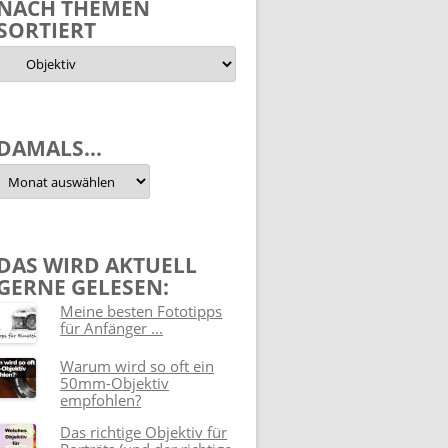
NACH THEMEN
SORTIERT
Nach
Themen
sortiert
DAMALS…
Damals…
DAS WIRD AKTUELL
GERNE GELESEN:
Meine besten Fototipps
für Anfänger ...
Warum wird so oft ein
50mm-Objektiv
empfohlen?
Das richtige Objektiv für