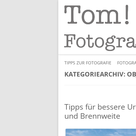
Tipps und Tricks und Meinungen zur 
Tom! Striewisch 
TIPPS ZUR FOTOGRAFIE
FOTOGRA
KATEGORIEARCHIV:
OB
Tipps für bessere Url
und Brennweite