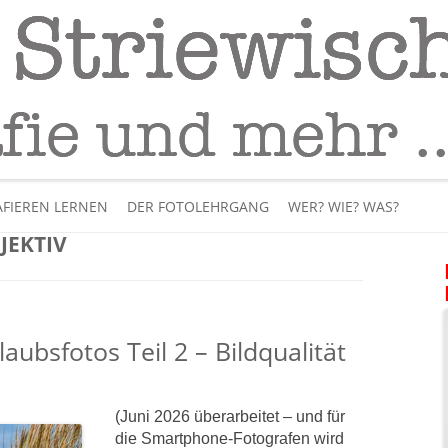
Fotografie
– Fotografieren lernen
Skip
to
FIEREN LERNEN
DER FOTOLEHRGANG
WER? WIE? WAS?
content
JEKTIV
ÜBER MICH
BÜCHER
aubsfotos Teil 2 – Bildqualität
PANORAMAFOTOGRAFI
VIDEOS UND LEHRFILME
(Juni 2026 überarbeitet – und für
die Smartphone-Fotografen wird
IM INTERNET