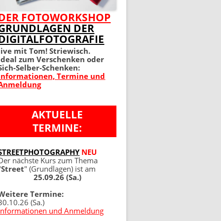
MEIN PERFEKTES FOTO 2.
DER FOTOWORKSHOP
GRUNDLAGEN DER
AUFLAGE
DIGITALFOTOGRAFIE
100 TIPPS UND TRICKS 4.
live mit Tom! Striewisch.
Ideal zum Verschenken oder
AUFLAGE
Sich-Selber-Schenken:
Informationen, Termine und
Anmeldung
AKTUELLE
TERMINE:
NG
STREETPHOTOGRAPHY
NEU
Der nächste Kurs zum Thema
"
Street
" (Grundlagen) ist am
25.09.26 (Sa.)
Weitere Termine:
30.10.26 (Sa.)
Informationen und Anmeldung