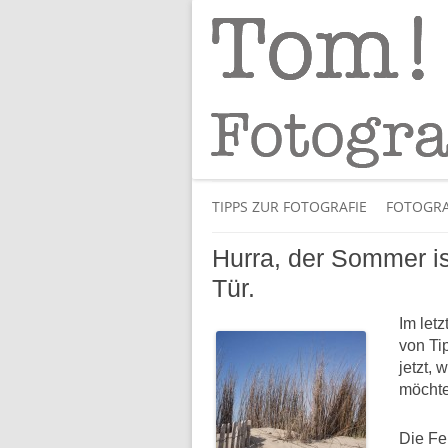
Tipps und Tricks und Meinungen zur 
Tom! Striewisch 
TIPPS ZUR FOTOGRAFIE
FOTOGRA
Hurra, der Sommer ist
Tür.
Im let
von Ti
jetzt, 
möchte
Die Fe