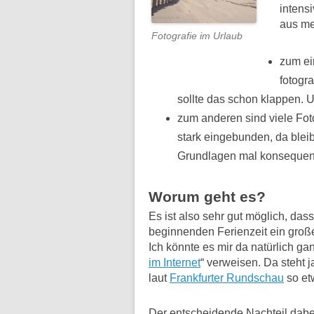
intens
aus me
Fotografie im Urlaub
zum ei
fotogr
sollte das schon klappen.
zum anderen sind viele Foto
stark eingebunden, da bleib
Grundlagen mal konsequen
Worum geht es?
Es ist also sehr gut möglich, das
beginnenden Ferienzeit ein große
Ich könnte es mir da natürlich g
im Internet
“ verweisen. Da steht ja
laut
Frankfurter Rundschau
so et
Der entscheidende Nachteil dabei