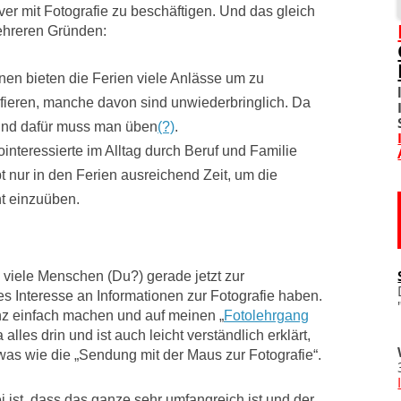
iver mit Fotografie zu beschäftigen. Und das gleich
hreren Gründen:
SOZIALE NETZWERKE
DIVERSES
nen bieten die Ferien viele Anlässe um zu
afieren, manche davon sind unwiederbringlich. Da
TOM! UNTERSTÜTZEN
 Und dafür muss man üben
(?)
.
interessierte im Alltag durch Beruf und Familie
WO IST TOM?
t nur in den Ferien ausreichend Zeit, um die
t einzuüben.
IMPRESSUM
DATENSCHUTZERKLÄRU
s viele Menschen (Du?) gerade jetzt zur
s Interesse an Informationen zur Fotografie haben.
anz einfach machen und auf meinen „
Fotolehrgang
 alles drin und ist auch leicht verständlich erklärt,
was wie die „Sendung mit der Maus zur Fotografie“.
 ist, dass das ganze sehr umfangreich ist und der