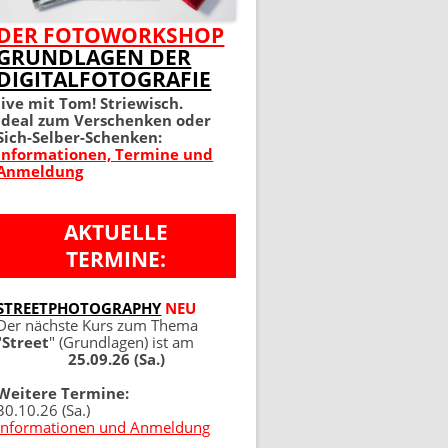
MEIN PERFEKTES FOTO 2.
DER FOTOWORKSHOP
GRUNDLAGEN DER
AUFLAGE
DIGITALFOTOGRAFIE
100 TIPPS UND TRICKS 4.
live mit Tom! Striewisch.
Ideal zum Verschenken oder
AUFLAGE
Sich-Selber-Schenken:
Informationen, Termine und
Anmeldung
AKTUELLE
TERMINE:
NG
STREETPHOTOGRAPHY
NEU
Der nächste Kurs zum Thema
"
Street
" (Grundlagen) ist am
25.09.26 (Sa.)
Weitere Termine:
30.10.26 (Sa.)
Informationen und Anmeldung