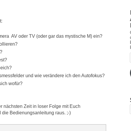
t:
mera AV oder TV (oder gar das mystische M) ein?
ollieren?
r?
est?
eich?
smessfelder und wie verändere ich den Autofokus?
sich wofür?
r nächsten Zeit in loser Folge mit Euch
 die Bedienungsanleitung raus. ;-)