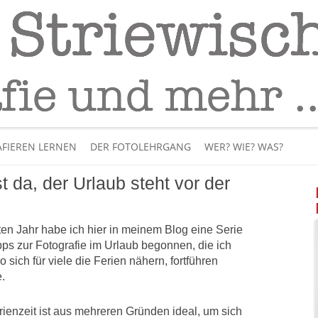
Fotografie
– Fotografieren lernen
Skip
to
FIEREN LERNEN
DER FOTOLEHRGANG
WER? WIE? WAS?
content
 da, der Urlaub steht vor der
ÜBER MICH
BÜCHER
zten Jahr habe ich hier in meinem Blog eine Serie
pps zur Fotografie im Urlaub begonnen, die ich
PANORAMAFOTOGRAFI
wo sich für viele die Ferien nähern, fortführen
.
VIDEOS UND LEHRFILME
rienzeit ist aus mehreren Gründen ideal, um sich
IM INTERNET