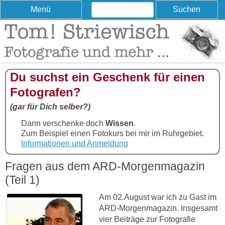
Suchen
Skip
Menü
nach:
to
content
Tom! Striewisch – Fotografieren
Tipps und Tricks und Meinungen zur Fotografie
lernen
Du suchst ein Geschenk für einen
Fotografen?
(gar für Dich selber?)
Dann verschenke doch
Wissen
.
Zum Beispiel einen Fotokurs bei mir im Ruhrgebiet.
Informationen und Anmeldung
Fragen aus dem ARD-Morgenmagazin
(Teil 1)
Am 02.August war ich zu Gast im
ARD-Morgenmagazin. Insgesamt
vier Beiträge zur Fotografie