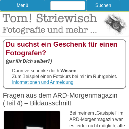
Suchen
Skip
Menü
nach:
to
content
Tom! Striewisch – Fotografieren
Tipps und Tricks und Meinungen zur Fotografie
lernen
Du suchst ein Geschenk für einen
Fotografen?
(gar für Dich selber?)
Dann verschenke doch
Wissen
.
Zum Beispiel einen Fotokurs bei mir im Ruhrgebiet.
Informationen und Anmeldung
Fragen aus dem ARD-Morgenmagazin
(Teil 4) – Bildausschnitt
Bei meinem „Gastspiel“ im
ARD-Morgenmagazin war
es leider nicht möglich, alle