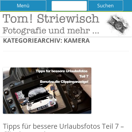
Suchen
Skip
Menü
nach:
to
content
Tom! Striewisch – Fotografieren
Tipps und Tricks und Meinungen zur Fotografie
lernen
KATEGORIEARCHIV:
KAMERA
Tipps für bessere Urlaubsfotos Teil 7 –