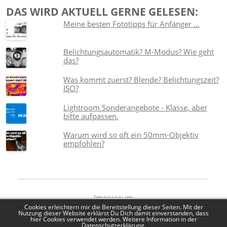
DAS WIRD AKTUELL GERNE GELESEN:
Meine besten Fototipps für Anfänger ...
Belichtungsautomatik? M-Modus? Wie geht
das?
Was kommt zuerst? Blende? Belichtungszeit?
ISO?
Lightroom Sonderangebote - Klasse, aber
bitte aufpassen.
Warum wird so oft ein 50mm-Objektiv
empfohlen?
Impressum
Datenschutzerklärung
Cookies erleichtern mir die Bereitstellung dieser Seiten. Mit der
Nutzung dieser Website erklärst Du Dich damit einverstanden, dass
hier Cookies verwendet werden. Weitere Information in der
Datenschutzerklärung.