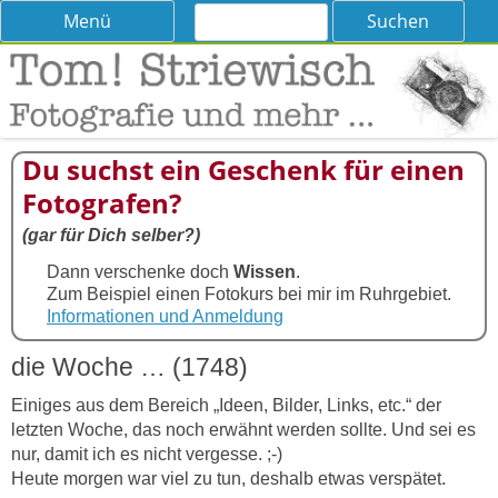
Suchen
Skip
Menü
nach:
to
content
Tom! Striewisch – Fotografieren
Tipps und Tricks und Meinungen zur Fotografie
lernen
Du suchst ein Geschenk für einen
Fotografen?
(gar für Dich selber?)
Dann verschenke doch
Wissen
.
Zum Beispiel einen Fotokurs bei mir im Ruhrgebiet.
Informationen und Anmeldung
die Woche … (1748)
Einiges aus dem Bereich „Ideen, Bilder, Links, etc.“ der
letzten Woche, das noch erwähnt werden sollte. Und sei es
nur, damit ich es nicht vergesse. ;-)
Heute morgen war viel zu tun, deshalb etwas verspätet.