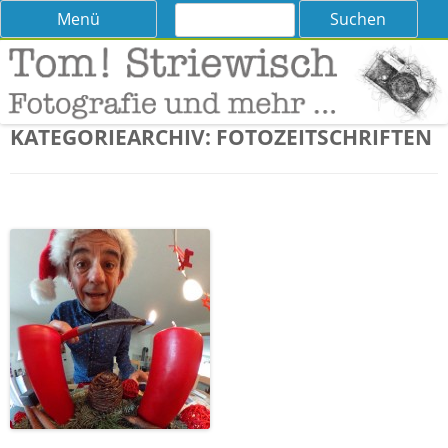
Suchen
Skip
Menü
nach:
to
content
Tom! Striewisch – Fotografieren
Tipps und Tricks und Meinungen zur Fotografie
lernen
KATEGORIEARCHIV:
FOTOZEITSCHRIFTEN