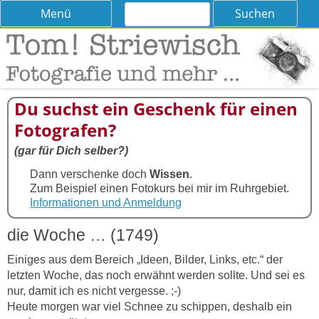
Suchen
Skip
Menü
nach:
to
content
Tom! Striewisch – Fotografieren
Tipps und Tricks und Meinungen zur Fotografie
lernen
Du suchst ein Geschenk für einen
Fotografen?
(gar für Dich selber?)
Dann verschenke doch
Wissen
.
Zum Beispiel einen Fotokurs bei mir im Ruhrgebiet.
Informationen und Anmeldung
die Woche … (1749)
Einiges aus dem Bereich „Ideen, Bilder, Links, etc.“ der
letzten Woche, das noch erwähnt werden sollte. Und sei es
nur, damit ich es nicht vergesse. ;-)
Heute morgen war viel Schnee zu schippen, deshalb ein