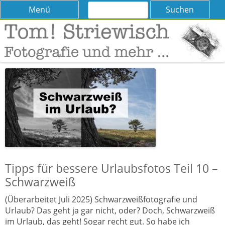
Suchen
Skip
Menü
nach:
to
content
Tom! Striewisch – Fotografieren
Tipps und Tricks und Meinungen zur Fotografie
lernen
Tipps für bessere Urlaubsfotos Teil 10 –
Schwarzweiß
(Überarbeitet Juli 2025) Schwarzweißfotografie und
Urlaub? Das geht ja gar nicht, oder? Doch, Schwarzweiß
im Urlaub, das geht! Sogar recht gut. So habe ich