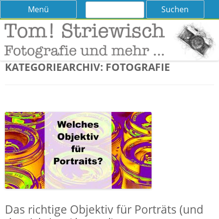
Suchen
Skip
Menü
nach:
to
content
Tom! Striewisch – Fotografieren
Tipps und Tricks und Meinungen zur Fotografie
lernen
KATEGORIEARCHIV:
FOTOGRAFIE
Das richtige Objektiv für Porträts (und