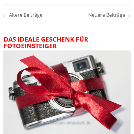
Beitragsnavigation
←
Ältere Beiträge
Neuere Beiträge
→
DAS IDEALE GESCHENK FÜR
FOTOEINSTEIGER