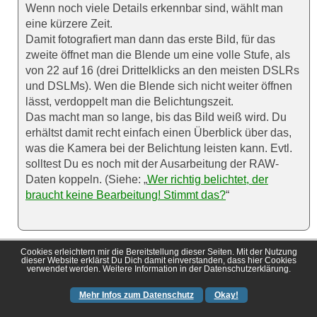
Wenn noch viele Details erkennbar sind, wählt man
eine kürzere Zeit.
Damit fotografiert man dann das erste Bild, für das
zweite öffnet man die Blende um eine volle Stufe, als
von 22 auf 16 (drei Drittelklicks an den meisten DSLRs
und DSLMs). Wen die Blende sich nicht weiter öffnen
lässt, verdoppelt man die Belichtungszeit.
Das macht man so lange, bis das Bild weiß wird. Du
erhältst damit recht einfach einen Überblick über das,
was die Kamera bei der Belichtung leisten kann. Evtl.
solltest Du es noch mit der Ausarbeitung der RAW-
Daten koppeln. (Siehe: „
Wer richtig belichtet, der
braucht keine Bearbeitung! Stimmt das?
“
Cookies erleichtern mir die Bereitstellung dieser Seiten. Mit der Nutzung
Heute in Digitalesien
dieser Website erklärst Du Dich damit einverstanden, dass hier Cookies
verwendet werden. Weitere Information in der Datenschutzerklärung.
In der heutigen Digitalfotozeit sieht es anders aus. Gleich
Mehr Infos zum Datenschutz
Okay!
drei wichtige Dinge haben sich geändert.