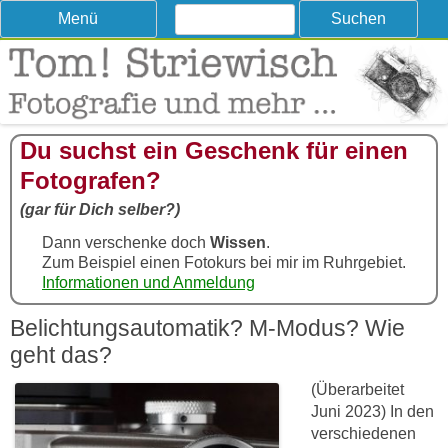
Suchen
Skip
Menü
nach:
to
content
Tom! Striewisch – Fotografieren
Tipps und Tricks und Meinungen zur Fotografie
lernen
Du suchst ein Geschenk für einen
Fotografen?
(gar für Dich selber?)
Dann verschenke doch
Wissen
.
Zum Beispiel einen Fotokurs bei mir im Ruhrgebiet.
Informationen und Anmeldung
Belichtungsautomatik? M-Modus? Wie
geht das?
(Überarbeitet
Juni 2023) In den
verschiedenen