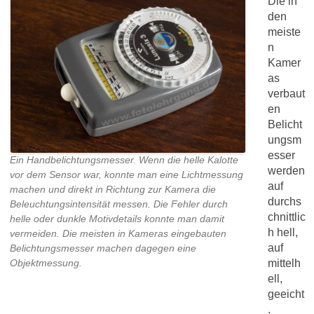
Die in
den
meiste
n
Kamer
as
verbaut
en
Belicht
ungsm
esser
Ein Handbelichtungsmesser. Wenn die helle Kalotte
werden
vor dem Sensor war, konnte man eine Lichtmessung
auf
machen und direkt in Richtung zur Kamera die
durchs
Beleuchtungsintensität messen. Die Fehler durch
chnittlic
helle oder dunkle Motivdetails konnte man damit
h hell,
vermeiden. Die meisten in Kameras eingebauten
auf
Belichtungsmesser machen dagegen eine
mittelh
Objektmessung.
ell,
geeicht
.