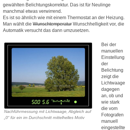
gewählten Belichtungskorrektur. Das ist für Neulinge
manchmal etwas verwirrend.
Es ist so ähnlich wie mit einem Thermostat an der Heizung.
Man wählt die
Wunschtemperatur
Wunschhelligkeit vor, die
Automatik versucht das dann umzusetzen.
Bei der
manuellen
Einstellung
der
Belichtung
zeigt die
Lichtwaage
dagegen
an, ob und
wie stark
die vom
Nachführmessung mit Lichtwaage, Abgleich auf
Fotografen
„0“ für ein im Durchschnitt mittelhelles Motiv
manuell
eingestellte