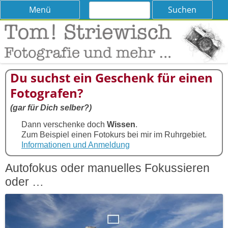
Suchen
Skip
Menü
nach:
to
content
Tom! Striewisch – Fotografieren
Tipps und Tricks und Meinungen zur Fotografie
lernen
Du suchst ein Geschenk für einen
Fotografen?
(gar für Dich selber?)
Dann verschenke doch
Wissen
.
Zum Beispiel einen Fotokurs bei mir im Ruhrgebiet.
Informationen und Anmeldung
Autofokus oder manuelles Fokussieren
oder …