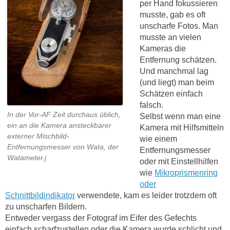
per Hand fokussieren
musste, gab es oft
unscharfe Fotos. Man
musste an vielen
Kameras die
Entfernung schätzen.
Und manchmal lag
(und liegt) man beim
Schätzen einfach
falsch.
In der Vor-AF Zeit durchaus üblich,
Selbst wenn man eine
ein an die Kamera ansteckbarer
Kamera mit Hilfsmitteln
externer Mischbild-
wie einem
Entfernungsmesser von Wata, der
Entfernungsmesser
Watameter.j
oder mit Einstellhilfen
wie
Mikroprismenring
oder
Schnittbildindikator
verwendete, kam es leider trotzdem oft
zu unscharfen Bildern.
Entweder vergass der Fotograf im Eifer des Gefechts
einfach scharfzustellen oder die Kamera wurde schlicht und