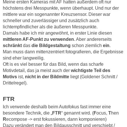
Meine ersten Kameras mit AF hatten außerdem oft nur
höchstens drei Messpunkte, wenn überhaupt. Und nur der
mittlere war ein sogenannter Kreuzsensor. Dieser war
schneller und zuverlässiger und zusätzlich auch
lichtempfindlicher als die äußeren Messpunkte.
Damals habe ich mir angewöhnt, in erster Linie diesen
mittleren AF-Punkt zu verwenden
. Aber andererseits
schränkt
das
die Bildgestaltung
schon ziemlich
ein
.
Man muss dann mittenzentriert fotografieren, die Ergebnisse
sind eher langweilig.
Oft is es viel besser für das Bild, wenn das scharfe
Motivdetail, das ja meist auch der
wichtigste Teil des
Motivs
ist,
nicht in der Bildmitte
liegt (Goldener Schnitt /
Drittelregel).
FTR
Ich verwende deshalb beim Autofokus fast immer eine
besondere Technik, die „
FTR
“ genannt wird. (
F
ocus,
T
hen
R
ecompose -> erst fokussieren, dann komponieren)
Dazu verändert man den Bildausschnitt und verschiebt /