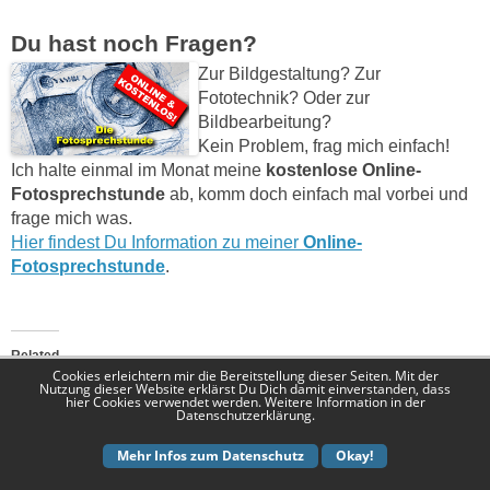
Du hast noch Fragen?
Zur Bildgestaltung? Zur
Fototechnik? Oder zur
Bildbearbeitung?
Kein Problem, frag mich einfach!
Ich halte einmal im Monat meine
kostenlose Online-
Fotosprechstunde
ab, komm doch einfach mal vorbei und
frage mich was.
Hier findest Du Information zu meiner
Online-
Fotosprechstunde
.
Related
Cookies erleichtern mir die Bereitstellung dieser Seiten. Mit der
Nutzung dieser Website erklärst Du Dich damit einverstanden, dass
hier Cookies verwendet werden. Weitere Information in der
Datenschutzerklärung.
Mehr Infos zum Datenschutz
Okay!