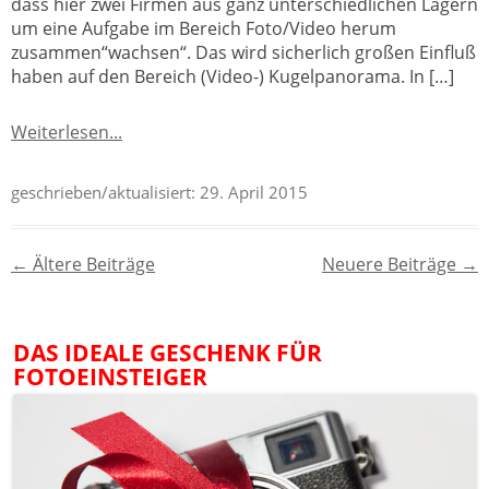
dass hier zwei Firmen aus ganz unterschiedlichen Lagern
um eine Aufgabe im Bereich Foto/Video herum
zusammen“wachsen“. Das wird sicherlich großen Einfluß
haben auf den Bereich (Video-) Kugelpanorama. In […]
Weiterlesen...
geschrieben/aktualisiert:
29. April 2015
Beitragsnavigation
←
Ältere Beiträge
Neuere Beiträge
→
DAS IDEALE GESCHENK FÜR
FOTOEINSTEIGER