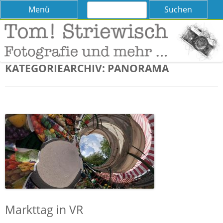
Suchen
Skip
Menü
nach:
to
content
Tom! Striewisch – Fotografieren
Tipps und Tricks und Meinungen zur Fotografie
lernen
KATEGORIEARCHIV:
PANORAMA
Markttag in VR