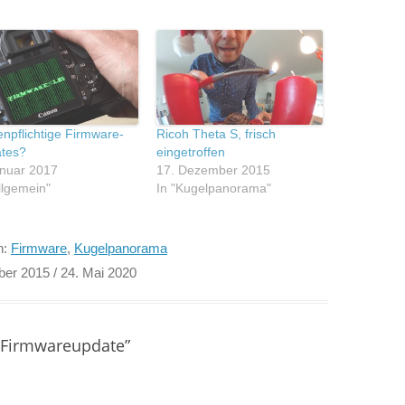
enpflichtige Firmware-
Ricoh Theta S, frisch
tes?
eingetroffen
anuar 2017
17. Dezember 2015
llgemein"
In "Kugelpanorama"
n:
Firmware
,
Kugelpanorama
ber 2015
/ 24. Mai 2020
S Firmwareupdate
”