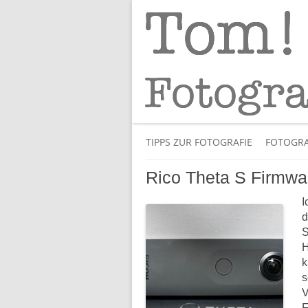
Tipps und Tricks und Meinungen zur 
Tom! Striewisch 
TIPPS ZUR FOTOGRAFIE
FOTOGRA
Rico Theta S Firmwa
I
d
S
H
k
s
V
F