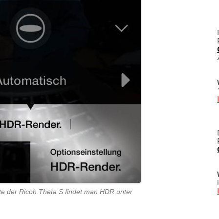
 der Ricoh Theta S findet man HDR unter
.