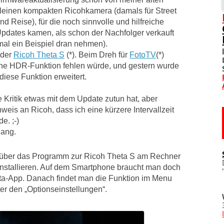
leinen kompakten Ricohkamera (damals für Street
SOZIALE NETZWERKE
nd Reise), für die noch sinnvolle und hilfreiche
pdates kamen, als schon der Nachfolger verkauft
DIVERSES
mal ein Beispiel dran nehmen).
 der
Ricoh Theta S
(*). Beim Dreh für
FotoTV
(*)
TOM! UNTERSTÜTZEN
eine HDR-Funktion fehlen würde, und gestern wurde
diese Funktion erweitert.
WO IST TOM?
e Kritik etwas mit dem Update zutun hat, aber
weis an Ricoh, dass ich eine kürzere Intervallzeit
IMPRESSUM
e. ;-)
lang.
DATENSCHUTZERKLÄRU
über das Programm zur Ricoh Theta S am Rechner
nstallieren. Auf dem Smartphone braucht man doch
eta-App. Danach findet man die Funktion im Menu
er den „Optionseinstellungen“.