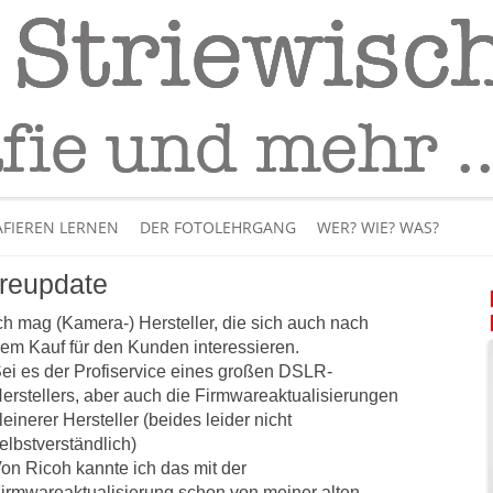
Fotografie
– Fotografieren lernen
Skip
to
FIEREN LERNEN
DER FOTOLEHRGANG
WER? WIE? WAS?
content
reupdate
ÜBER MICH
ch mag (Kamera-) Hersteller, die sich auch nach
BÜCHER
em Kauf für den Kunden interessieren.
ei es der Profiservice eines großen DSLR-
PANORAMAFOTOGRAFI
erstellers, aber auch die Firmwareaktualisierungen
leinerer Hersteller (beides leider nicht
VIDEOS UND LEHRFILME
elbstverständlich)
on Ricoh kannte ich das mit der
IM INTERNET
irmwareaktualisierung schon von meiner alten