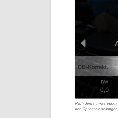
Nach dem Firmwareupdate
den Optionseinstellungen