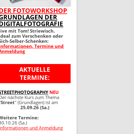
MEIN PERFEKTES FOTO 2.
DER FOTOWORKSHOP
GRUNDLAGEN DER
AUFLAGE
DIGITALFOTOGRAFIE
100 TIPPS UND TRICKS 4.
live mit Tom! Striewisch.
Ideal zum Verschenken oder
AUFLAGE
Sich-Selber-Schenken:
Informationen, Termine und
Anmeldung
AKTUELLE
TERMINE:
NG
STREETPHOTOGRAPHY
NEU
Der nächste Kurs zum Thema
"
Street
" (Grundlagen) ist am
25.09.26 (Sa.)
Weitere Termine:
30.10.26 (Sa.)
Informationen und Anmeldung