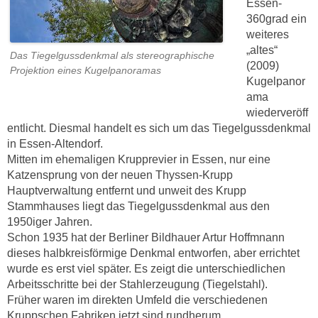
Essen-
360grad ein
weiteres
„altes“
Das Tiegelgussdenkmal als stereographische
(2009)
Projektion eines Kugelpanoramas
Kugelpanor
ama
wiederveröff
entlicht. Diesmal handelt es sich um das Tiegelgussdenkmal
in Essen-Altendorf.
Mitten im ehemaligen Krupprevier in Essen, nur eine
Katzensprung von der neuen Thyssen-Krupp
Hauptverwaltung entfernt und unweit des Krupp
Stammhauses liegt das Tiegelgussdenkmal aus den
1950iger Jahren.
Schon 1935 hat der Berliner Bildhauer Artur Hoffmnann
dieses halbkreisförmige Denkmal entworfen, aber errichtet
wurde es erst viel später. Es zeigt die unterschiedlichen
Arbeitsschritte bei der Stahlerzeugung (Tiegelstahl).
Früher waren im direkten Umfeld die verschiedenen
Kruppschen Fabriken jetzt sind rundherum