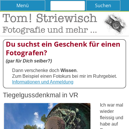
Suchen
Skip
Menü
nach:
to
content
Tom! Striewisch – Fotografieren
Tipps und Tricks und Meinungen zur Fotografie
lernen
Du suchst ein Geschenk für einen
Fotografen?
(gar für Dich selber?)
Dann verschenke doch
Wissen
.
Zum Beispiel einen Fotokurs bei mir im Ruhrgebiet.
Informationen und Anmeldung
Tiegelgussdenkmal in VR
Ich war mal
wieder
fleissig und
habe auf