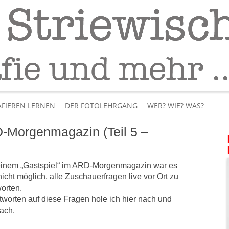
Fotografie
– Fotografieren lernen
Skip
to
FIEREN LERNEN
DER FOTOLEHRGANG
WER? WIE? WAS?
content
-Morgenmagazin (Teil 5 –
ÜBER MICH
BÜCHER
inem „Gastspiel“ im ARD-Morgenmagazin war es
nicht möglich, alle Zuschauerfragen live vor Ort zu
PANORAMAFOTOGRAFI
orten.
tworten auf diese Fragen hole ich hier nach und
VIDEOS UND LEHRFILME
ach.
IM INTERNET