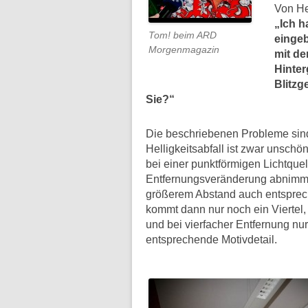
Von He
„Ich h
Tom! beim ARD
eingeb
Morgenmagazin
mit d
Hinter
Blitzg
Sie?“
Die beschriebenen Probleme sind t
Helligkeitsabfall ist zwar unschö
bei einer punktförmigen Lichtquell
Entfernungsveränderung abnimmt. 
größerem Abstand auch entsprech
kommt dann nur noch ein Viertel,
und bei vierfacher Entfernung nu
entsprechende Motivdetail.