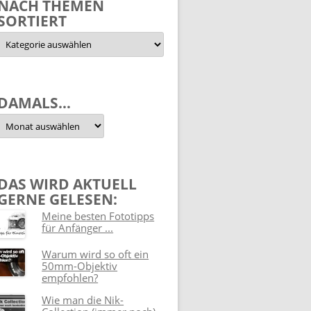
NACH THEMEN
SORTIERT
Nach
Themen
sortiert
DAMALS…
Damals…
DAS WIRD AKTUELL
GERNE GELESEN:
Meine besten Fototipps
für Anfänger ...
Warum wird so oft ein
50mm-Objektiv
empfohlen?
Wie man die Nik-