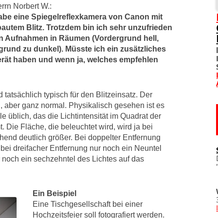
rrn Norbert W.:
abe eine Spiegelreflexkamera von Canon mit
SOZIALE NETZWERKE
autem Blitz. Trotzdem bin ich sehr unzufrieden
en Aufnahmen in Räumen (Vordergrund hell,
DIVERSES
grund zu dunkel).
Müsste ich ein zusätzliches
erät haben und wenn ja, welches empfehlen
TOM! UNTERSTÜTZEN
WO IST TOM?
atsächlich typisch für den Blitzeinsatz. Der
n, aber ganz normal. Physikalisch gesehen ist es
IMPRESSUM
e üblich, das die Lichtintensität im Quadrat der
Die Fläche, die beleuchtet wird, wird ja bei
DATENSCHUTZERKLÄRU
end deutlich größer. Bei doppelter Entfernung
 bei dreifacher Entfernung nur noch ein Neuntel
r noch ein sechzehntel des Lichtes auf das
Ein Beispiel
Eine Tischgesellschaft bei einer
Hochzeitsfeier soll fotografiert werden.