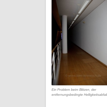
Ein Problem beim Blitzen, der
entfernungsbedingte Helligkeitsabfal