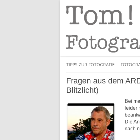
Tipps und Tricks und Meinungen zur 
Tom! Striewisch 
TIPPS ZUR FOTOGRAFIE
FOTOGRA
Fragen aus dem ARD
Blitzlicht)
Bei me
leider 
beantw
Die An
nach n