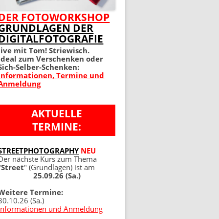
MEIN PERFEKTES FOTO 2.
DER FOTOWORKSHOP
GRUNDLAGEN DER
AUFLAGE
DIGITALFOTOGRAFIE
100 TIPPS UND TRICKS 4.
live mit Tom! Striewisch.
Ideal zum Verschenken oder
AUFLAGE
Sich-Selber-Schenken:
Informationen, Termine und
Anmeldung
AKTUELLE
TERMINE:
NG
STREETPHOTOGRAPHY
NEU
Der nächste Kurs zum Thema
"
Street
" (Grundlagen) ist am
25.09.26 (Sa.)
Weitere Termine:
30.10.26 (Sa.)
Informationen und Anmeldung