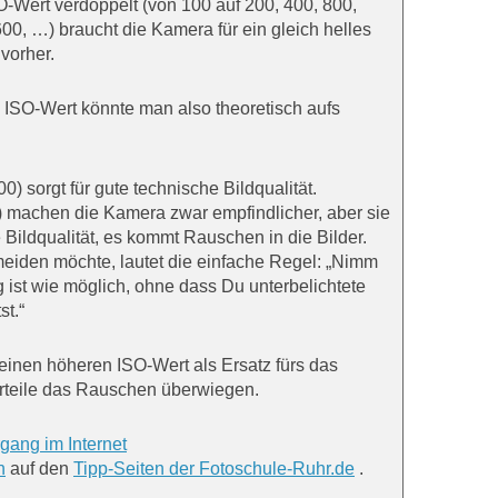
Wert verdoppelt (von 100 auf 200, 400, 800,
00, …) braucht die Kamera für ein gleich helles
 vorher.
ISO-Wert könnte man also theoretisch aufs
00) sorgt für gute technische Bildqualität.
 machen die Kamera zwar empfindlicher, aber sie
 Bildqualität, es kommt Rauschen in die Bilder.
iden möchte, lautet die einfache Regel: „Nimm
g ist wie möglich, ohne dass Du unterbelichtete
st.“
inen höheren ISO-Wert als Ersatz fürs das
Vorteile das Rauschen überwiegen.
gang im Internet
n
auf den
Tipp-Seiten der Fotoschule-Ruhr.de
.