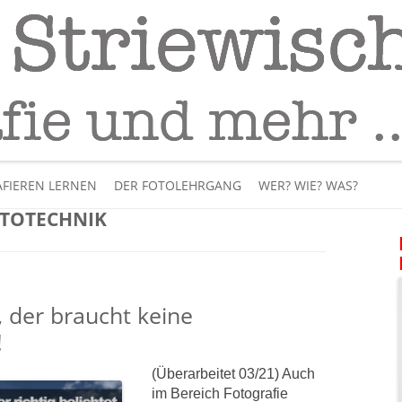
Fotografie
– Fotografieren lernen
Skip
to
FIEREN LERNEN
DER FOTOLEHRGANG
WER? WIE? WAS?
content
TOTECHNIK
ÜBER MICH
BÜCHER
t, der braucht keine
PANORAMAFOTOGRAFI
!
VIDEOS UND LEHRFILME
(Überarbeitet 03/21) Auch
im Bereich Fotografie
IM INTERNET