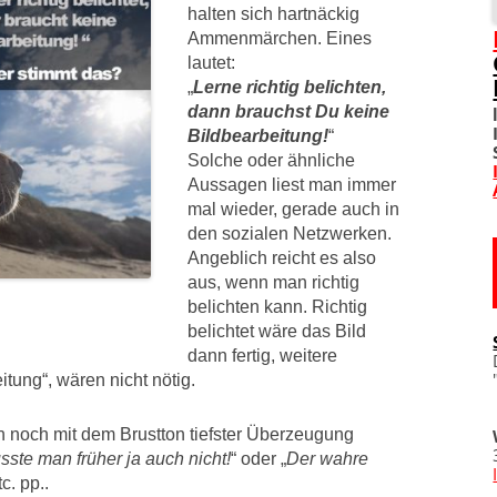
halten sich hartnäckig
Ammenmärchen. Eines
SOZIALE NETZWERKE
lautet:
„
Lerne richtig belichten,
DIVERSES
dann brauchst Du keine
Bildbearbeitung!
“
TOM! UNTERSTÜTZEN
Solche oder ähnliche
Aussagen liest man immer
WO IST TOM?
mal wieder, gerade auch in
den sozialen Netzwerken.
IMPRESSUM
Angeblich reicht es also
aus, wenn man richtig
DATENSCHUTZERKLÄRU
belichten kann. Richtig
belichtet wäre das Bild
dann fertig, weitere
eitung“, wären nicht nötig.
 noch mit dem Brustton tiefster Überzeugung
sste man früher ja auch nicht!
“ oder „
Der wahre
tc. pp..