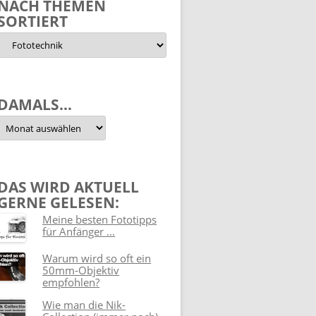
NACH THEMEN
SORTIERT
Nach
Themen
sortiert
DAMALS…
Damals…
DAS WIRD AKTUELL
GERNE GELESEN:
Meine besten Fototipps
für Anfänger ...
Warum wird so oft ein
50mm-Objektiv
empfohlen?
Wie man die Nik-