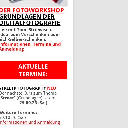
MEIN PERFEKTES FOTO 2.
DER FOTOWORKSHOP
GRUNDLAGEN DER
AUFLAGE
DIGITALFOTOGRAFIE
100 TIPPS UND TRICKS 4.
live mit Tom! Striewisch.
Ideal zum Verschenken oder
AUFLAGE
Sich-Selber-Schenken:
Informationen, Termine und
Anmeldung
AKTUELLE
TERMINE:
NG
STREETPHOTOGRAPHY
NEU
Der nächste Kurs zum Thema
"
Street
" (Grundlagen) ist am
25.09.26 (Sa.)
Weitere Termine:
30.10.26 (Sa.)
Informationen und Anmeldung