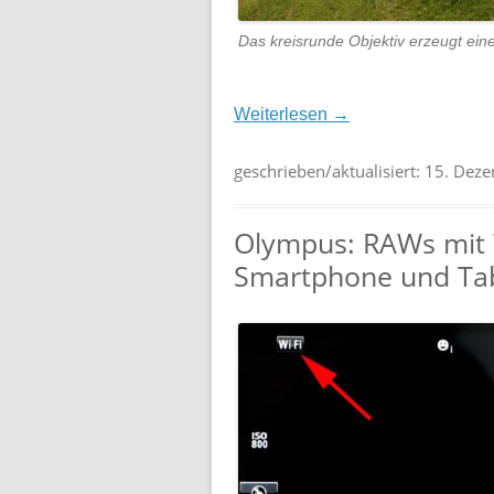
Das kreisrunde Objektiv erzeugt eine
Weiterlesen
→
geschrieben/aktualisiert:
15. Dez
Olympus: RAWs mit 
Smartphone und Tab