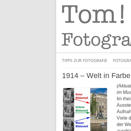
Tipps und Tricks und Meinungen zur 
Tom! Striewisch 
TIPPS ZUR FOTOGRAFIE
FOTOGRA
1914 – Welt in Farbe
(Aktual
im Mus
Im rhe
Ausste
Aufnah
Viele 
der We
ausdrü