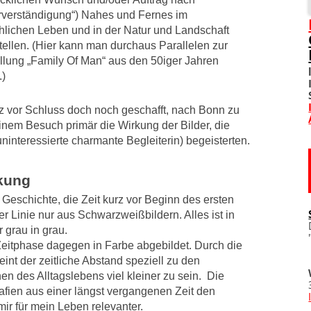
rverständigung“) Nahes und Fernes im
SOZIALE NETZWERKE
lichen Leben und in der Natur und Landschaft
tellen. (Hier kann man durchaus Parallelen zur
DIVERSES
llung „Family Of Man“ aus den 50iger Jahren
.)
TOM! UNTERSTÜTZEN
z vor Schluss doch noch geschafft, nach Bonn zu
WO IST TOM?
nem Besuch primär die Wirkung der Bilder, die
ninteressierte charmante Begleiterin) begeisterten.
IMPRESSUM
rkung
DATENSCHUTZERKLÄRU
eschichte, die Zeit kurz vor Beginn des ersten
er Linie nur aus Schwarzweißbildern. Alles ist in
 grau in grau.
 Zeitphase dagegen in Farbe abgebildet. Durch die
int der zeitliche Abstand speziell zu den
 des Alltagslebens viel kleiner zu sein. Die
afien aus einer längst vergangenen Zeit den
 mir für mein Leben relevanter.