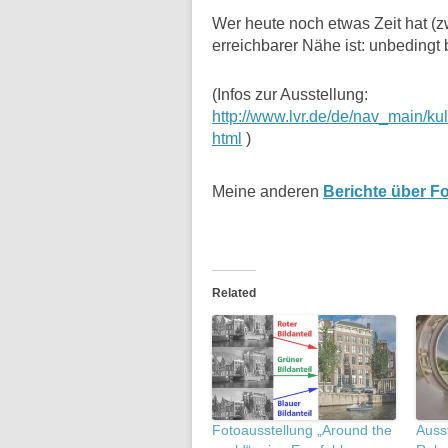
Wer heute noch etwas Zeit hat (z
erreichbarer Nähe ist: unbedingt
(Infos zur Ausstellung:
http://www.lvr.de/de/nav_main/k
html
)
Meine anderen
Berichte über F
Related
Fotoausstellung „Around the
Ausst