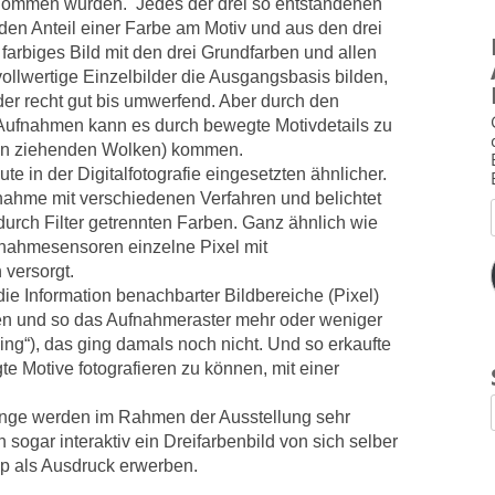
genommen wurden. Jedes der drei so entstandenen
den Anteil einer Farbe am Motiv und aus den drei
farbiges Bild mit den drei Grundfarben und allen
vollwertige Einzelbilder die Ausgangsbasis bilden,
ilder recht gut bis umwerfend. Aber durch den
 Aufnahmen kann es durch bewegte Motivdetails zu
an ziehenden Wolken) kommen.
te in der Digitalfotografie eingesetzten ähnlicher.
fnahme mit verschiedenen Verfahren und belichtet
durch Filter getrennten Farben. Ganz ähnlich wie
fnahmesensoren einzelne Pixel mit
 versorgt.
ie Information benachbarter Bildbereiche (Pixel)
en und so das Aufnahmeraster mehr oder weniger
g“), das ging damals noch nicht. Und so erkaufte
e Motive fotografieren zu können, mit einer
ge werden im Rahmen der Ausstellung sehr
 sogar interaktiv ein Dreifarbenbild von sich selber
als Ausdruck erwerben.