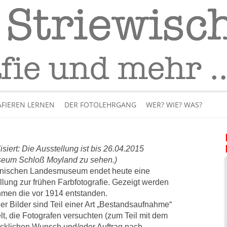
Fotografie
– Fotografieren lernen
Skip
to
FIEREN LERNEN
DER FOTOLEHRGANG
WER? WIE? WAS?
content
ÜBER MICH
isiert: Die Ausstellung ist bis 26.04.2015
BÜCHER
eum Schloß Moyland zu sehen.)
inischen Landesmuseum endet heute eine
PANORAMAFOTOGRAFI
llung zur frühen Farbfotografie. Gezeigt werden
men die vor 1914 entstanden.
VIDEOS UND LEHRFILME
der Bilder sind Teil einer Art „Bestandsaufnahme“
lt, die Fotografen versuchten (zum Teil mit dem
IM INTERNET
cklichen Wunsch und/oder Auftrag nach