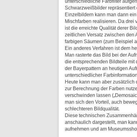
unterschiedliche Farbfilter auf
Schwarzweißbilder repräsentiert 
Einzelbildern kann man dann ein 
Mischfarben realisieren. Da drei 
ist die erreichte Qualität derer B
zeitlichen Versatz zwischen den
farbigen Säumen (zum Beispiel 
Ein anderes Verfahren ist dem heu
Man rasterte das Bild bei der Au
die entsprechenden Bildteile mit 
der Bayerpattern an heutigen Au
unterschiedlicher Farbinformation
Heute kann man aber zusätzlich d
zur Berechnung der Farben nutz
verschwinden lassen („Demosaicin
man sich den Vorteil, auch bewegt
schlechteren Bildqualität.
Diese technischen Zusammenhän
anschaulich dargestellt, man kann
aufnehmen und am Museumsshop 