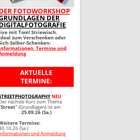
MEIN PERFEKTES FOTO 2.
DER FOTOWORKSHOP
GRUNDLAGEN DER
AUFLAGE
DIGITALFOTOGRAFIE
100 TIPPS UND TRICKS 4.
live mit Tom! Striewisch.
Ideal zum Verschenken oder
AUFLAGE
Sich-Selber-Schenken:
Informationen, Termine und
Anmeldung
AKTUELLE
TERMINE:
NG
STREETPHOTOGRAPHY
NEU
Der nächste Kurs zum Thema
"
Street
" (Grundlagen) ist am
25.09.26 (Sa.)
Weitere Termine:
30.10.26 (Sa.)
Informationen und Anmeldung