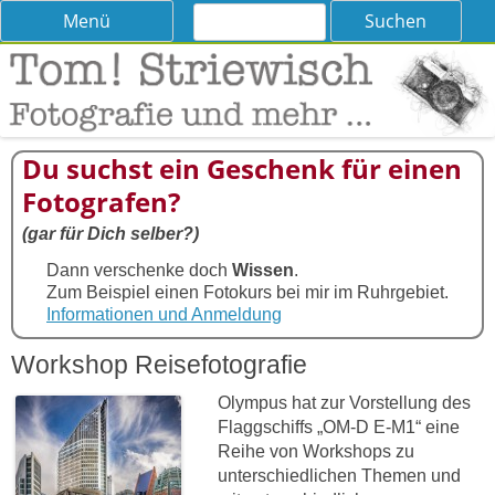
Suchen
Skip
Menü
nach:
to
content
Tom! Striewisch – Fotografieren
Tipps und Tricks und Meinungen zur Fotografie
lernen
Du suchst ein Geschenk für einen
Fotografen?
(gar für Dich selber?)
Dann verschenke doch
Wissen
.
Zum Beispiel einen Fotokurs bei mir im Ruhrgebiet.
Informationen und Anmeldung
Workshop Reisefotografie
Olympus hat zur Vorstellung des
Flaggschiffs „OM-D E-M1“ eine
Reihe von Workshops zu
unterschiedlichen Themen und