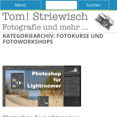
Suchen
Skip
Menü
nach:
to
content
Tom! Striewisch – Fotografieren
Tipps und Tricks und Meinungen zur Fotografie
lernen
KATEGORIEARCHIV:
FOTOKURSE UND
FOTOWORKSHOPS