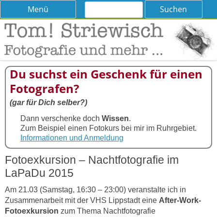
Suchen
Skip
Menü
nach:
to
content
Tom! Striewisch – Fotografieren
Tipps und Tricks und Meinungen zur Fotografie
lernen
Du suchst ein Geschenk für einen
Fotografen?
(gar für Dich selber?)
Dann verschenke doch
Wissen
.
Zum Beispiel einen Fotokurs bei mir im Ruhrgebiet.
Informationen und Anmeldung
Fotoexkursion – Nachtfotografie im
LaPaDu 2015
Am 21.03 (Samstag, 16:30 – 23:00) veranstalte ich in
Zusammenarbeit mit der VHS Lippstadt eine
After-Work-
Fotoexkursion
zum Thema Nachtfotografie