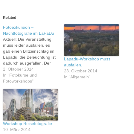
Related
Fotoexkursion –
Nachtfotografie im LaPaDu
Aktuell: Die Veranstaltung
muss leider ausfallen, es
gab einen Blitzeinschlag im
Lapadu, die Beleuchtung ist
Lapadu-Workshop muss
dadurch ausgefallen. Der
ausfallen.
Termin wird im März 2015
2. Oktober 2014
23. Oktober 2014
wiederholt. Am 25.10
In "Fotokurse und
In "Allgemein"
(Samstag, 16:30 - 23:00)
Fotoworkshops"
veranstalte ich in
Zusammenarbeit mit der
VHS Lippstadt eine After-
Work-Fotoexkursion zum
Thema Nachtfotografie im
Landschaftspark Duisburg-
Nord (LaPaDu) . Für den
Workshop Reisefotografie
Kurs…
10. März 2014