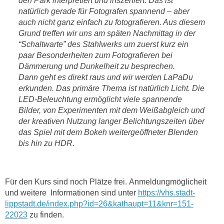
den Park interpretiert und inszeniert. Das ist
natürlich gerade für Fotografen spannend – aber
auch nicht ganz einfach zu fotografieren. Aus diesem
Grund treffen wir uns am späten Nachmittag in der
“Schaltwarte” des Stahlwerks um zuerst kurz ein
paar Besonderheiten zum Fotografieren bei
Dämmerung und Dunkelheit zu besprechen.
Dann geht es direkt raus und wir werden LaPaDu
erkunden. Das primäre Thema ist natürlich Licht. Die
LED-Beleuchtung ermöglicht viele spannende
Bilder, von Experimenten mit dem Weißabgleich und
der kreativen Nutzung langer Belichtungszeiten über
das Spiel mit dem Bokeh weitergeöffneter Blenden
bis hin zu HDR.
Für den Kurs sind noch Plätze frei. Anmeldungmöglicheit
und weitere Informationen sind unter
https://vhs.stadt-
lippstadt.de/index.php?id=26&kathaupt=11&knr=151-
22023
zu finden.