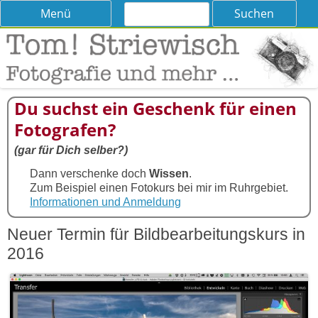
Suchen
Skip
Menü
nach:
to
content
Tom! Striewisch – Fotografieren
Tipps und Tricks und Meinungen zur Fotografie
lernen
Du suchst ein Geschenk für einen
Fotografen?
(gar für Dich selber?)
Dann verschenke doch
Wissen
.
Zum Beispiel einen Fotokurs bei mir im Ruhrgebiet.
Informationen und Anmeldung
Neuer Termin für Bildbearbeitungskurs in
2016