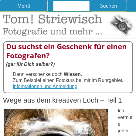
Suchen
Skip
Menü
nach:
to
content
Tom! Striewisch – Fotografieren
Tipps und Tricks und Meinungen zur Fotografie
lernen
Du suchst ein Geschenk für einen
Fotografen?
(gar für Dich selber?)
Dann verschenke doch
Wissen
.
Zum Beispiel einen Fotokurs bei mir im Ruhrgebiet.
Informationen und Anmeldung
Wege aus dem kreativen Loch – Teil 1
Ich
vermut
e
jeder,