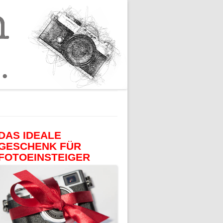
DAS IDEALE
GESCHENK FÜR
DER GROSSE HUMBOLDT-F
FOTOEINSTEIGER
OTOLEHRGANG 8. A
GRAFIE
UFLAGE
RFILME
DIGITALFOTOGRAFIE FÜR
FORTGESCHRITTENE 6.