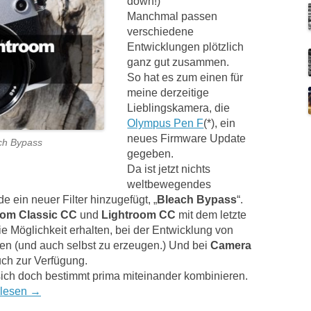
down!)
Manchmal passen
verschiedene
Entwicklungen plötzlich
ganz gut zusammen.
So hat es zum einen für
meine derzeitige
Lieblingskamera, die
Olympus Pen F
(*), ein
neues Firmware Update
ch Bypass
gegeben.
Da ist jetzt nichts
weltbewegendes
e ein neuer Filter hinzugefügt, „
Bleach Bypass
“.
oom Classic CC
und
Lightroom CC
mit dem letzte
e Möglichkeit erhalten, bei der Entwicklung von
n (und auch selbst zu erzeugen.) Und bei
Camera
uch zur Verfügung.
 sich doch bestimmt prima miteinander kombinieren.
rlesen
→