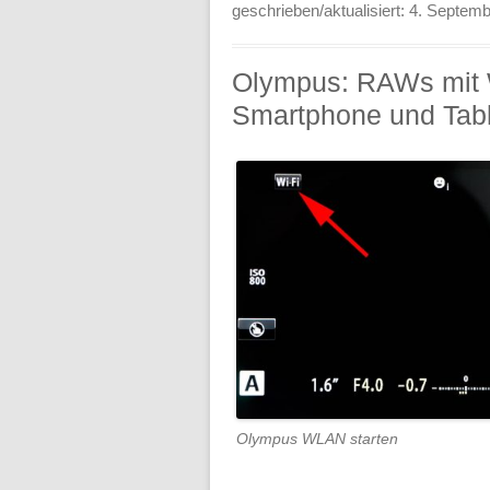
geschrieben/aktualisiert:
4. Septemb
Olympus: RAWs mit 
Smartphone und Tabl
Olympus WLAN starten