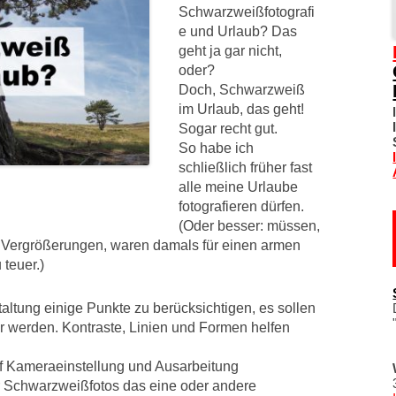
Schwarzweißfotografi
e und Urlaub? Das
SOZIALE NETZW
geht ja gar nicht,
oder?
DIVERSES
Doch, Schwarzweiß
im Urlaub, das geht!
TOM! UNTERSTÜ
Sogar recht gut.
So habe ich
WO IST TOM?
schließlich früher fast
alle meine Urlaube
IMPRESSUM
fotografieren dürfen.
(Oder besser: müssen,
DATENSCHUTZER
e Vergrößerungen, waren damals für einen armen
 teuer.)
staltung einige Punkte zu berücksichtigen, es sollen
der werden. Kontraste, Linien und Formen helfen
f Kameraeinstellung und Ausarbeitung
für Schwarzweißfotos das eine oder andere