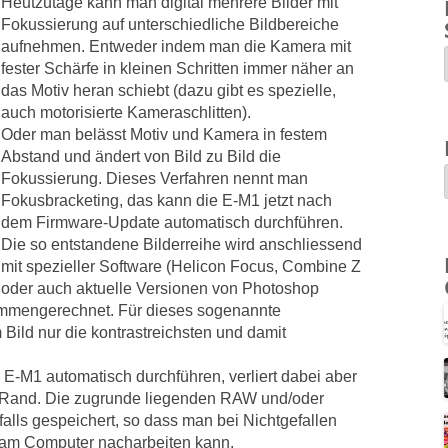
Heutzutage kann man digital mehrere Bilder mit
Fokussierung auf unterschiedliche Bildbereiche
aufnehmen. Entweder indem man die Kamera mit
fester Schärfe in kleinen Schritten immer näher an
das Motiv heran schiebt (dazu gibt es spezielle,
auch motorisierte Kameraschlitten).
Oder man belässt Motiv und Kamera in festem
Abstand und ändert von Bild zu Bild die
Fokussierung. Dieses Verfahren nennt man
Fokusbracketing, das kann die E-M1 jetzt nach
dem Firmware-Update automatisch durchführen.
Die so entstandene Bilderreihe wird anschliessend
mit spezieller Software (Helicon Focus, Combine Z
oder auch aktuelle Versionen von Photoshop
mmengerechnet. Für dieses sogenannte
ild nur die kontrastreichsten und damit
E-M1 automatisch durchführen, verliert dabei aber
 Rand. Die zugrunde liegenden RAW und/oder
lls gespeichert, so dass man bei Nichtgefallen
 am Computer nacharbeiten kann.