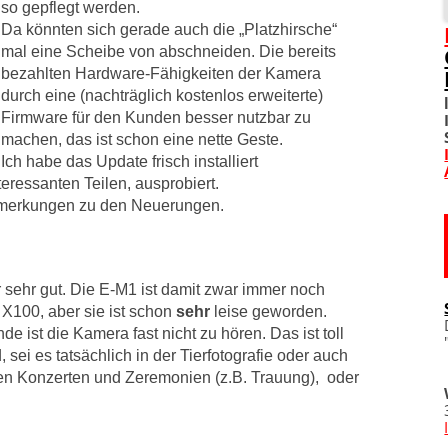
so gepflegt werden.
Da könnten sich gerade auch die „Platzhirsche“
SOZIALE NETZWERKE
mal eine Scheibe von abschneiden. Die bereits
bezahlten Hardware-Fähigkeiten der Kamera
DIVERSES
durch eine (nachträglich kostenlos erweiterte)
Firmware für den Kunden besser nutzbar zu
TOM! UNTERSTÜTZEN
machen, das ist schon eine nette Geste.
Ich habe das Update frisch installiert
WO IST TOM?
teressanten Teilen, ausprobiert.
Anmerkungen zu den Neuerungen.
IMPRESSUM
DATENSCHUTZERKLÄRU
r sehr gut. Die E-M1 ist damit zwar immer noch
ji X100, aber sie ist schon
sehr
leise geworden.
de ist die Kamera fast nicht zu hören. Das ist toll
ei es tatsächlich in der Tierfotografie oder auch
isen Konzerten und Zeremonien (z.B. Trauung), oder