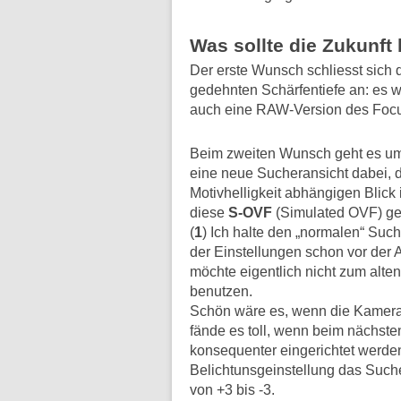
Was sollte die Zukunft
Der erste Wunsch schliesst sich 
gedehnten Schärfentiefe an: es w
auch eine RAW-Version des Focu
Beim zweiten Wunsch geht es um 
eine neue Sucheransicht dabei, d
Motivhelligkeit abhängigen Blick
diese
S-OVF
(Simulated OVF) gena
(
1
) Ich halte den „normalen“ Suc
der Einstellungen schon vor der 
möchte eigentlich nicht zum alte
benutzen.
Schön wäre es, wenn die Kamer
fände es toll, wenn beim nächst
konsequenter eingerichtet werden
Belichtunsgeinstellung das Suche
von +3 bis -3.