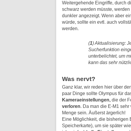
Weitergehende Eingriffe, durch d
schwarz werden müsste, werden i
dunkler angezeigt. Wenn aber ein
würde, sollte ein evtl. auch voll
werden.
(
1
) Aktualisierung: 
Sucherfunktion eing
unterbelichtet, um m
kann das sehr nützli
Was nervt?
Ganz klar, wir reden hier über de
paar Dinge sollte Olympus für d
Kameraeinstellungen,
die der Fo
verloren
. Da man die E-M1 sehr 
Menge sein. Äußerst ärgerlich!
Eine Möglichkeit, die bisherigen 
Speicherkarte), um sie später wi