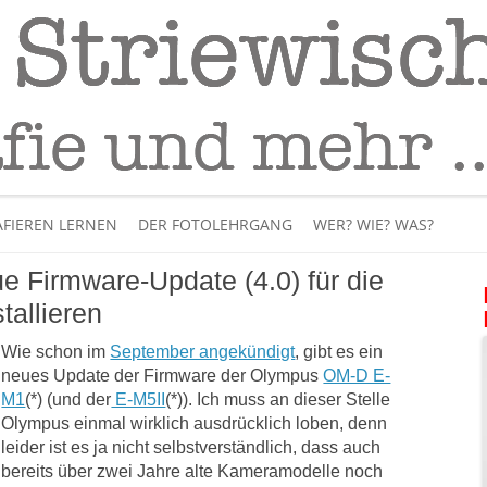
Fotografie
– Fotografieren lernen
Skip
to
FIEREN LERNEN
DER FOTOLEHRGANG
WER? WIE? WAS?
content
e Firmware-Update (4.0) für die
ÜBER MICH
allieren
BÜCHER
Wie schon im
September angekündigt
, gibt es ein
neues Update der Firmware der Olympus
OM-D E-
PANORAMAFOTOGRAFI
M1
(*) (und der
E-M5II
(*)). Ich muss an dieser Stelle
Olympus einmal wirklich ausdrücklich loben, denn
VIDEOS UND LEHRFILME
leider ist es ja nicht selbstverständlich, dass auch
bereits über zwei Jahre alte Kameramodelle noch
IM INTERNET