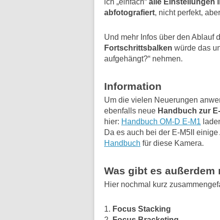
ich „einfach“
alle Einstellunge
abfotografiert
, nicht perfekt, abe
Und mehr Infos über den Ablauf d
Fortschrittsbalken
würde das un
aufgehängt?“ nehmen.
Information
Um die vielen Neuerungen anwen
ebenfalls neue
Handbuch zur E
hier:
Handbuch OM-D E-M1
lade
Da es auch bei der E-M5II einige
Handbuch
für diese Kamera.
Was gibt es außerdem
Hier nochmal kurz zusammengefas
1.
Focus Stacking
2.
Focus Bracketing