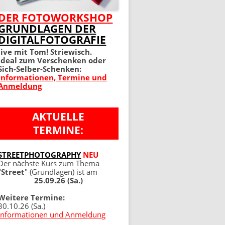
MEIN PERFEKTES FOTO 2.
DER FOTOWORKSHOP
GRUNDLAGEN DER
AUFLAGE
DIGITALFOTOGRAFIE
100 TIPPS UND TRICKS 4.
live mit Tom! Striewisch.
Ideal zum Verschenken oder
AUFLAGE
Sich-Selber-Schenken:
Informationen, Termine und
Anmeldung
AKTUELLE
TERMINE:
NG
STREETPHOTOGRAPHY
NEU
Der nächste Kurs zum Thema
"
Street
" (Grundlagen) ist am
25.09.26 (Sa.)
Weitere Termine:
30.10.26 (Sa.)
Informationen und Anmeldung