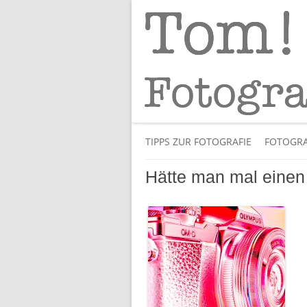
Tipps und Tricks und Meinungen zur 
Tom! Striewisch 
TIPPS ZUR FOTOGRAFIE
FOTOGRA
Hätte man mal einen 