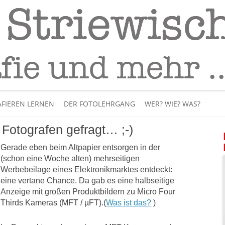
Fotografie
– Fotografieren lernen
Skip
to
FIEREN LERNEN
DER FOTOLEHRGANG
WER? WIE? WAS?
content
Fotografen gefragt… ;-)
ÜBER MICH
Gerade eben beim Altpapier entsorgen in der
BÜCHER
(schon eine Woche alten) mehrseitigen
Werbebeilage eines Elektronikmarktes entdeckt:
PANORAMAFOTOGRAFI
eine vertane Chance. Da gab es eine halbseitige
Anzeige mit großen Produktbildern zu Micro Four
VIDEOS UND LEHRFILME
Thirds Kameras (MFT / µFT).(
Was ist das?
)
IM INTERNET