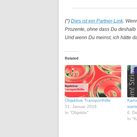
(*)
Dies ist ein Partner-Link
. Wenn
Prozente, ohne dass Du deshalb 
Und wenn Du meinst, ich hätte das
Related
Objektive Transporthilfe
Kame
31. Januar 2018
wart
In "Objektiv"
6. D
In "