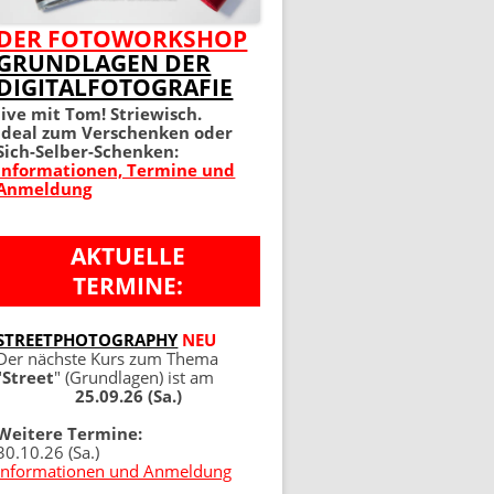
MEIN PERFEKTES FOTO 2.
DER FOTOWORKSHOP
GRUNDLAGEN DER
AUFLAGE
DIGITALFOTOGRAFIE
100 TIPPS UND TRICKS 4.
live mit Tom! Striewisch.
Ideal zum Verschenken oder
AUFLAGE
Sich-Selber-Schenken:
Informationen, Termine und
Anmeldung
AKTUELLE
TERMINE:
NG
STREETPHOTOGRAPHY
NEU
Der nächste Kurs zum Thema
"
Street
" (Grundlagen) ist am
25.09.26 (Sa.)
Weitere Termine:
30.10.26 (Sa.)
Informationen und Anmeldung