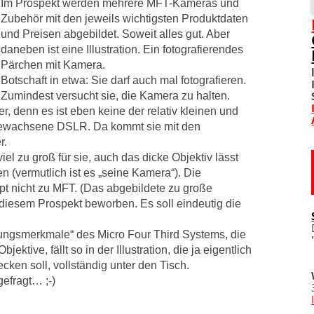
Im Prospekt werden mehrere MFT-Kameras und
Zubehör mit den jeweils wichtigsten Produktdaten
SOZIALE NETZWERKE
und Preisen abgebildet. Soweit alles gut. Aber
daneben ist eine Illustration. Ein fotografierendes
DIVERSES
Pärchen mit Kamera.
Botschaft in etwa: Sie darf auch mal fotografieren.
TOM! UNTERSTÜTZEN
Zumindest versucht sie, die Kamera zu halten.
wer, denn es ist eben keine der relativ kleinen und
WO IST TOM?
gewachsene DSLR. Da kommt sie mit den
r.
IMPRESSUM
viel zu groß für sie, auch das dicke Objektiv lässt
n (vermutlich ist es „seine Kamera“). Die
upt nicht zu MFT. (Das abgebildete zu große
DATENSCHUTZERKLÄRU
iesem Prospekt beworben. Es soll eindeutig die
llungsmerkmale“ des Micro Four Third Systems, die
ktive, fällt so in der Illustration, die ja eigentlich
ken soll, vollständig unter den Tisch.
efragt… ;-)