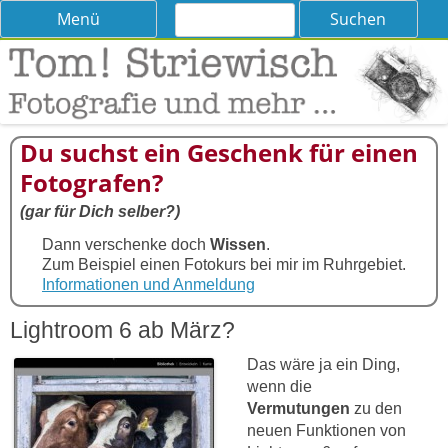
Suchen
Skip
Menü
nach:
to
content
Tom! Striewisch – Fotografieren
Tipps und Tricks und Meinungen zur Fotografie
lernen
Du suchst ein Geschenk für einen
Fotografen?
(gar für Dich selber?)
Dann verschenke doch
Wissen
.
Zum Beispiel einen Fotokurs bei mir im Ruhrgebiet.
Informationen und Anmeldung
Lightroom 6 ab März?
Das wäre ja ein Ding,
wenn die
Vermutungen
zu den
neuen Funktionen von