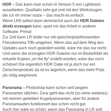
HDR –
Das kann man schon in Version 5 von Lightroom
ausarbeiten. Qualitativ sehr gut und mit den Werkzeugen,
die ich eh immer nutze – das macht es einfach.
Wenn LR6 selbst dann demnächst auch die
HDR Dateien
direkt erzeugen
kann, spart mir das Arbeit in anderer
Software. Prima!
Zur Zeit kann LR leider nur mit speicherplatzfressenden
Fliesskomma-Tiffs umgehen. Wenn das auf dem Weg des
Updates auch noch geändert würde, wäre mir das nur recht.
Und wenn die erzeugten HDR Dateien nur im Bedarfsfall als
virtuelle Kopien „on the fly“ erstellt würden, wäre das noch
schöner! Die eigentlich HDR Datei ist ja doch nur ein
Zwischenprodukt, da ist es ärgerlich, wenn das mehr Platz
als nötig wegnimmt.
Panorama –
Photoshop kann schon seit langem
Panoramen stitchen. Zwar geht das nicht (so ohne weiteres)
mit meinen geliebten Kugelpanoramen, aber für andere
Panoramaarten funktioniert das schon recht gut.
Auch hier wäre es schön, wenn das Panorama in LR evtl.