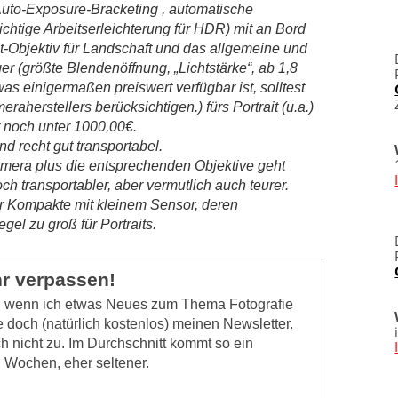
Auto-Exposure-Bracketing , automatische
ichtige Arbeitserleichterung für HDR) mit an Bord
Kit-Objektiv für Landschaft und das allgemeine und
er (größte Blendenöffnung, „Lichtstärke“, ab 1,8
as einigermaßen preiswert verfügbar ist, solltest
eraherstellers berücksichtigen.)
fürs Portrait (u.a.)
r noch unter 1000,00€.
d recht gut transportabel.
amera plus die entsprechenden Objektive geht
noch transportabler, aber vermutlich auch teurer.
r Kompakte mit kleinem Sensor, deren
egel zu groß für Portraits.
hr verpassen!
n, wenn ich etwas Neues zum Thema Fotografie
 doch (natürlich kostenlos) meinen Newsletter.
h nicht zu. Im Durchschnitt kommt so ein
i Wochen, eher seltener.