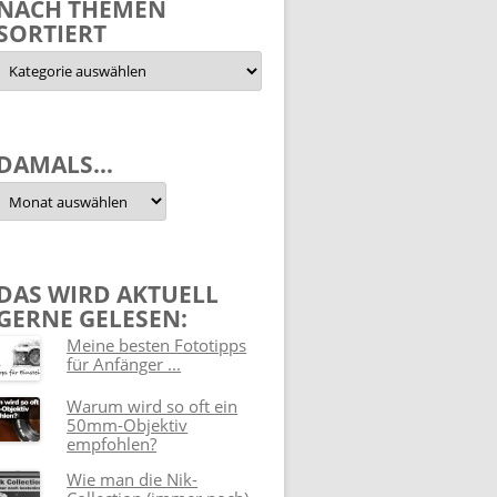
NACH THEMEN
SORTIERT
Nach
Themen
sortiert
DAMALS…
Damals…
DAS WIRD AKTUELL
GERNE GELESEN:
Meine besten Fototipps
für Anfänger ...
Warum wird so oft ein
50mm-Objektiv
empfohlen?
Wie man die Nik-