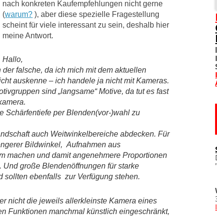
nach konkreten Kaufempfehlungen nicht gerne
(
warum?
), aber diese spezielle Fragestellung
SOZIALE NETZWERKE
scheint für viele interessant zu sein, deshalb hier
meine Antwort.
DIVERSES
Hallo,
TOM! UNTERSTÜTZEN
h der falsche, da ich mich mit dem aktuellen
cht auskenne – ich handele ja nicht mit Kameras.
WO IST TOM?
otivgruppen sind „langsame“ Motive,
da tut es fast
kamera.
IMPRESSUM
die Schärfentiefe per Blenden(vor-)wahl zu
DATENSCHUTZERKLÄRU
Landschaft auch Weitwinkelbereiche abdecken. Für
s engerer Bildwinkel, Aufnahmen aus
um machen und damit angenehmere Proportionen
n. Und große Blendenöffnungen für starke
 sollten ebenfalls zur Verfügung stehen.
er nicht die jeweils allerkleinste Kamera eines
 den Funktionen manchmal künstlich eingeschränkt,