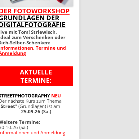
MEIN PERFEKTES FOTO 2.
DER FOTOWORKSHOP
GRUNDLAGEN DER
AUFLAGE
DIGITALFOTOGRAFIE
100 TIPPS UND TRICKS 4.
live mit Tom! Striewisch.
Ideal zum Verschenken oder
AUFLAGE
Sich-Selber-Schenken:
Informationen, Termine und
Anmeldung
AKTUELLE
TERMINE:
NG
STREETPHOTOGRAPHY
NEU
Der nächste Kurs zum Thema
"
Street
" (Grundlagen) ist am
25.09.26 (Sa.)
Weitere Termine:
30.10.26 (Sa.)
Informationen und Anmeldung