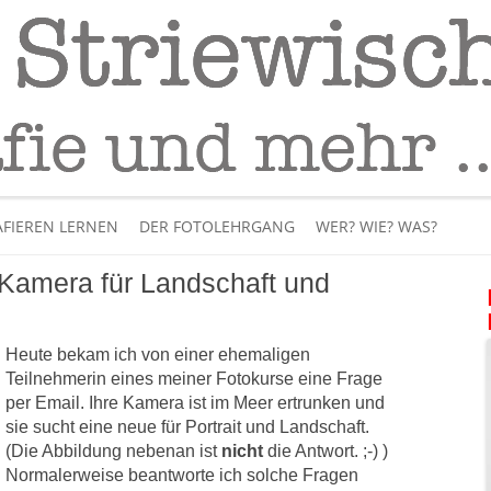
Fotografie
– Fotografieren lernen
Skip
to
FIEREN LERNEN
DER FOTOLEHRGANG
WER? WIE? WAS?
content
 Kamera für Landschaft und
ÜBER MICH
BÜCHER
Heute bekam ich von einer ehemaligen
Teilnehmerin eines meiner Fotokurse eine Frage
PANORAMAFOTOGRAFI
per Email. Ihre Kamera ist im Meer ertrunken und
sie sucht eine neue für Portrait und Landschaft.
VIDEOS UND LEHRFILME
(Die Abbildung nebenan ist
nicht
die Antwort. ;-) )
Normalerweise beantworte ich solche Fragen
IM INTERNET