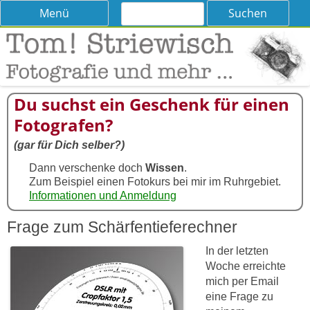
Suchen
Skip
Menü
nach:
to
content
Tom! Striewisch – Fotografieren
Tipps und Tricks und Meinungen zur Fotografie
lernen
Du suchst ein Geschenk für einen
Fotografen?
(gar für Dich selber?)
Dann verschenke doch
Wissen
.
Zum Beispiel einen Fotokurs bei mir im Ruhrgebiet.
Informationen und Anmeldung
Frage zum Schärfentieferechner
In der letzten
Woche erreichte
mich per Email
eine Frage zu