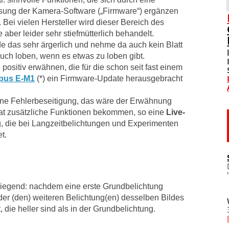
ung der Kamera-Software („Firmware“) ergänzen
SOZIALE NETZWERKE
. Bei vielen Hersteller wird dieser Bereich des
 aber leider sehr stiefmütterlich behandelt.
DIVERSES
nde das sehr ärgerlich und nehme da auch kein Blatt
uch loben, wenn es etwas zu loben gibt.
TOM! UNTERSTÜTZEN
s
positiv erwähnen, die für die schon seit fast einem
pus E-M1
(*) ein Firmware-Update herausgebracht
WO IST TOM?
eine Fehlerbeseitigung, das wäre der Erwähnung
at zusätzliche Funktionen
bekommen, so eine
Live-
IMPRESSUM
, die bei Langzeitbelichtungen und Experimenten
t.
DATENSCHUTZERKLÄRU
liegend: nachdem eine erste Grundbelichtung
r (den) weiteren Belichtung(en) desselben Bildes
, die heller sind als in der Grundbelichtung.