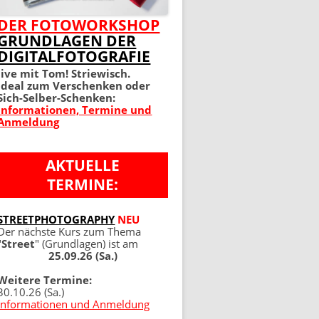
MEIN PERFEKTES FOTO 2.
DER FOTOWORKSHOP
GRUNDLAGEN DER
AUFLAGE
DIGITALFOTOGRAFIE
100 TIPPS UND TRICKS 4.
live mit Tom! Striewisch.
Ideal zum Verschenken oder
AUFLAGE
Sich-Selber-Schenken:
Informationen, Termine und
Anmeldung
AKTUELLE
TERMINE:
NG
STREETPHOTOGRAPHY
NEU
Der nächste Kurs zum Thema
"
Street
" (Grundlagen) ist am
25.09.26 (Sa.)
Weitere Termine:
30.10.26 (Sa.)
Informationen und Anmeldung