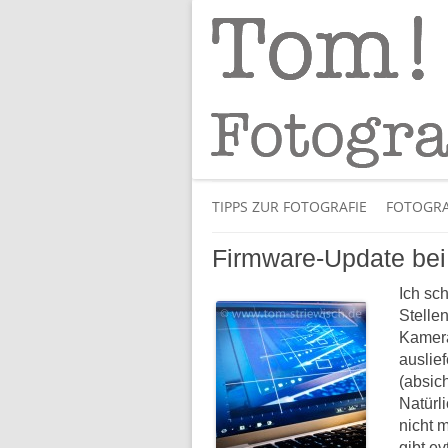
Tipps und Tricks und Meinungen zur 
Tom! Striewisch 
TIPPS ZUR FOTOGRAFIE
FOTOGRA
Firmware-Update be
Ich sc
Stelle
Kamera
auslie
(absich
Natürl
nicht 
gibt ev