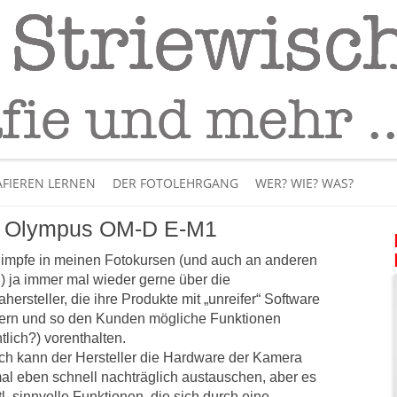
Fotografie
– Fotografieren lernen
Skip
to
FIEREN LERNEN
DER FOTOLEHRGANG
WER? WIE? WAS?
content
i Olympus OM-D E-M1
ÜBER MICH
himpfe in meinen Fotokursen (und auch an anderen
BÜCHER
n) ja immer mal wieder gerne über die
hersteller, die ihre Produkte mit „unreifer“ Software
PANORAMAFOTOGRAFI
fern und so den Kunden mögliche Funktionen
tlich?) vorenthalten.
VIDEOS UND LEHRFILME
ich kann der Hersteller die Hardware der Kamera
mal eben schnell nachträglich austauschen, aber es
IM INTERNET
tl. sinnvolle Funktionen, die sich durch eine