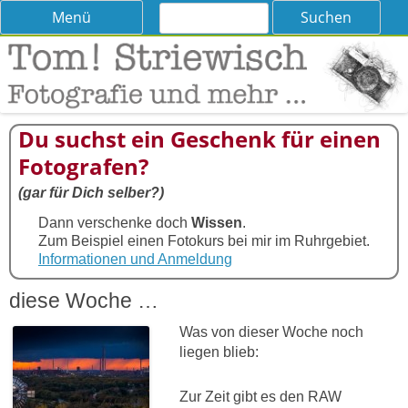
Suchen
Skip
Menü
nach:
to
content
Tom! Striewisch – Fotografieren
Tipps und Tricks und Meinungen zur Fotografie
lernen
Du suchst ein Geschenk für einen
Fotografen?
(gar für Dich selber?)
Dann verschenke doch
Wissen
.
Zum Beispiel einen Fotokurs bei mir im Ruhrgebiet.
Informationen und Anmeldung
diese Woche …
Was von dieser Woche noch
liegen blieb:
Zur Zeit gibt es den RAW