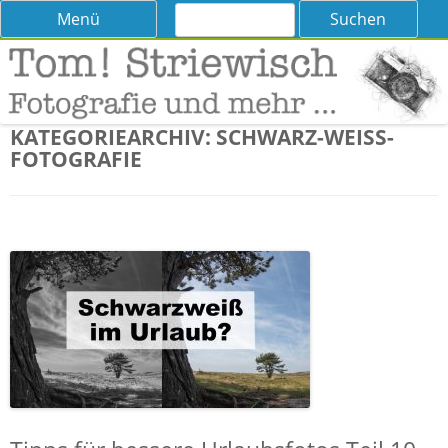
Suchen
Skip
Menü
nach:
to
content
Tom! Striewisch – Fotografieren
Tipps und Tricks und Meinungen zur Fotografie
lernen
KATEGORIEARCHIV:
SCHWARZ-WEISS-F
OTOGRAFIE