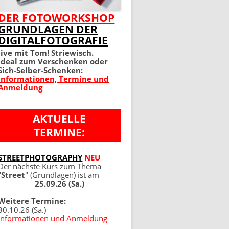
MEIN PERFEKTES FOTO 2.
DER FOTOWORKSHOP
GRUNDLAGEN DER
AUFLAGE
DIGITALFOTOGRAFIE
100 TIPPS UND TRICKS 4.
live mit Tom! Striewisch.
Ideal zum Verschenken oder
AUFLAGE
Sich-Selber-Schenken:
Informationen, Termine und
Anmeldung
AKTUELLE
TERMINE:
NG
STREETPHOTOGRAPHY
NEU
Der nächste Kurs zum Thema
"
Street
" (Grundlagen) ist am
25.09.26 (Sa.)
Weitere Termine:
30.10.26 (Sa.)
Informationen und Anmeldung