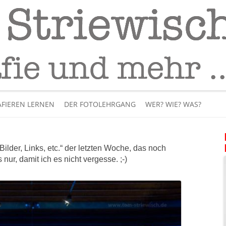
Fotografie
– Fotografieren lernen
Skip
to
FIEREN LERNEN
DER FOTOLEHRGANG
WER? WIE? WAS?
content
ÜBER MICH
ilder, Links, etc.“ der letzten Woche, das noch
BÜCHER
nur, damit ich es nicht vergesse. ;-)
PANORAMAFOTOGRAFI
VIDEOS UND LEHRFILME
IM INTERNET