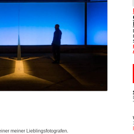
SOZIALE NETZWERKE
DIVERSES
TOM! UNTERSTÜTZEN
WO IST TOM?
IMPRESSUM
DATENSCHUTZERKLÄRU
 einer meiner Lieblingsfotografen.