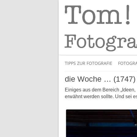
Tipps und Tricks und Meinungen zur 
Tom! Striewisch 
TIPPS ZUR FOTOGRAFIE
FOTOGRA
die Woche … (1747)
Einiges aus dem Bereich „Ideen, B
erwähnt werden sollte. Und sei es 