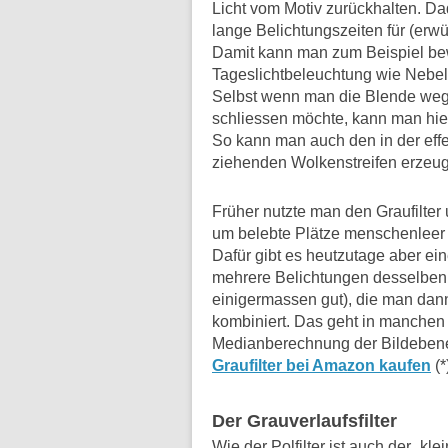
Licht vom Motiv zurückhalten. Da
lange Belichtungszeiten für (er
Damit kann man zum Beispiel be
Tageslichtbeleuchtung wie Nebel w
Selbst wenn man die Blende wegen
schliessen möchte, kann man hie
So kann man auch den in der effek
ziehenden Wolkenstreifen erzeu
Früher nutzte man den Graufilter
um belebte Plätze menschenleer 
Dafür gibt es heutzutage aber ei
mehrere Belichtungen desselben 
einigermassen gut), die man dann
kombiniert. Das geht in manchen
Medianberechnung der Bildeben
Graufilter bei Amazon kaufen
(*
Der Grauverlaufsfilter
Wie der Polfilter ist auch der „kle