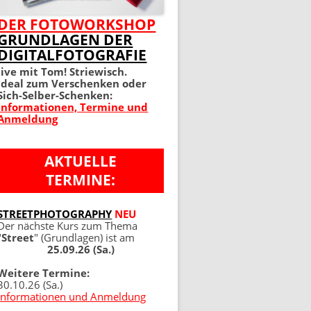
MEIN PERFEKTES FOTO 2.
DER FOTOWORKSHOP
GRUNDLAGEN DER
AUFLAGE
DIGITALFOTOGRAFIE
100 TIPPS UND TRICKS 4.
live mit Tom! Striewisch.
Ideal zum Verschenken oder
AUFLAGE
Sich-Selber-Schenken:
Informationen, Termine und
Anmeldung
AKTUELLE
TERMINE:
NG
STREETPHOTOGRAPHY
NEU
Der nächste Kurs zum Thema
"
Street
" (Grundlagen) ist am
25.09.26 (Sa.)
Weitere Termine:
30.10.26 (Sa.)
Informationen und Anmeldung