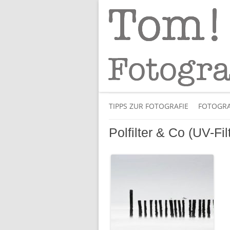
Tipps und Tricks und Meinungen zur 
Tom! Striewisch 
TIPPS ZUR FOTOGRAFIE
FOTOGRA
Polfilter & Co (UV-Fil