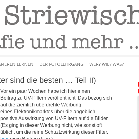
Fotografie
– Fotografieren lernen
Skip
to
FIEREN LERNEN
DER FOTOLEHRGANG
WER? WIE? WAS?
content
ter sind die besten … Teil II)
ÜBER MICH
Vor ein paar Wochen habe ich hier einen
BÜCHER
Beitrag zu UV-Filtern veröffentlicht. Das bezog sich
auf die ziemlich überdrehte Werbung
PANORAMAFOTOGRAFI
eines Elektronikmarktes über die angeblich
positive Auswirkung von UV-Filtern auf die Bilder.
VIDEOS UND LEHRFILME
(Es ging in dieser Werbung nicht, wie sonst oft
üblich, um die reine Schuztzwirkung dieser Filter,
IM INTERNET
hier
mein Beitrag dazu.)