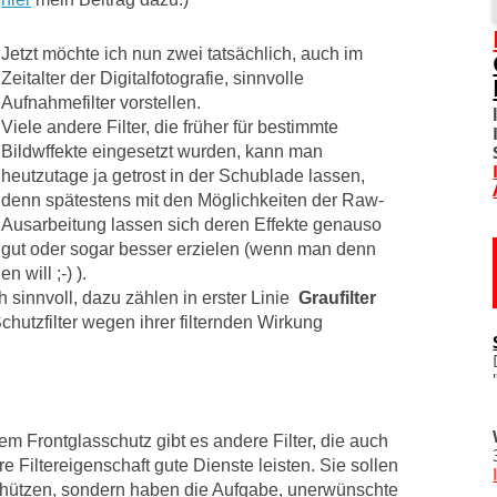
SOZIALE NETZWERKE
Jetzt möchte ich nun zwei tatsächlich, auch im
Zeitalter der Digitalfotografie, sinnvolle
DIVERSES
Aufnahmefilter vorstellen.
Viele andere Filter, die früher für bestimmte
TOM! UNTERSTÜTZEN
Bildwffekte eingesetzt wurden, kann man
heutzutage ja getrost in der Schublade lassen,
WO IST TOM?
denn spätestens mit den Möglichkeiten der Raw-
Ausarbeitung lassen sich deren Effekte genauso
IMPRESSUM
gut oder sogar besser erzielen (wenn man denn
 will ;-) ).
h sinnvoll, dazu zählen in erster Linie
Graufilter
DATENSCHUTZERKLÄRU
Schutzfilter wegen ihrer filternden Wirkung
m Frontglasschutz gibt es andere Filter, die auch
e Filtereigenschaft gute Dienste leisten. Sie sollen
schützen, sondern haben die Aufgabe, unerwünschte