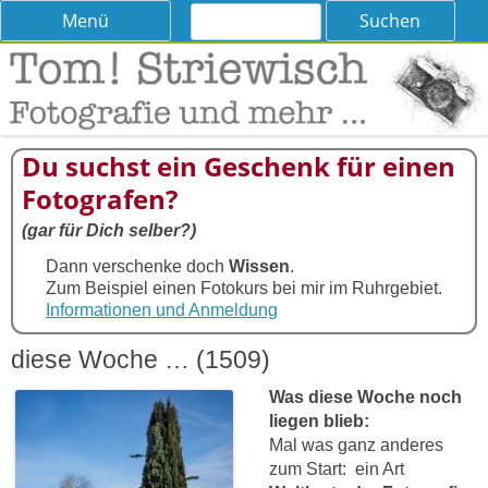
Suchen
Skip
Menü
nach:
to
content
Tom! Striewisch – Fotografieren
Tipps und Tricks und Meinungen zur Fotografie
lernen
Du suchst ein Geschenk für einen
Fotografen?
(gar für Dich selber?)
Dann verschenke doch
Wissen
.
Zum Beispiel einen Fotokurs bei mir im Ruhrgebiet.
Informationen und Anmeldung
diese Woche … (1509)
Was diese Woche noch
liegen blieb:
Mal was ganz anderes
zum Start: ein Art